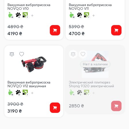
Вакуумная виброприсоска
Вакуумная виброприсоска
NOVQO V10
NOVQO V11
4890
₴
5390
₴
4190
₴
4700
₴
Нет в наличии
Вакуумная виброприсоска
Электрический плиткорез
NOVQO V12 вакуумная
Shijing 9320 электрический
виброприсоска
3900
₴
2850
₴
3190
₴