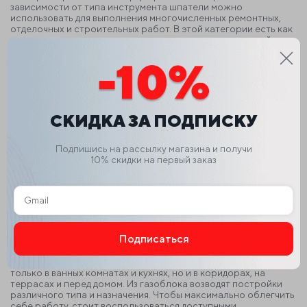
зависимости от типа инструмента шпатели можно
использовать для выполнения многочисленных ремонтных,
отделочных и строительных работ.
В этой категории есть как
универсальные, так специализированные модели с узкой
сферой применения. Помимо своего назначения, отдельные
инструменты различаются по:
материалу;
размерам;
форме;
наличию или отсутствию гребенки;
СКИДКА ЗА ПОДПИСКУ
способу соединения рабочей поверхности с рукояткой.
Шпатель с гребенкой — это востребованный ручной
Подпишись на рассылку магазина и получи
инструмент, обычно состоящий из ручки и
10% скидки на первый заказ
профилированного листа металла, служащего рабочей
поверхностью. С его помощью укладка плитки на клей или
раствора на газоблок занимает минимум времени и
максимально эффективна.
Как выбрать размер зуба шпателя
Подписаться
Плитка – очень популярное решение для отделки пола и стен,
в то время, как газоблок является одним из наиболее
популярных строительных материалов. Плитку используют не
Alternative:
только в ванных комнатах и кухнях, но и в коридорах, на
террасах и перед домом. Из газоблока возводят постройки
различного типа и назначения.
Чтобы максимально облегчить
себе работу, стоит воспользоваться доступными