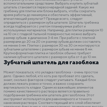
вспомогательными средствами. Выбрать и купить зубчатый
шпатель становится первоочередной задачей. Какую же
гребенку для плитки или блока выбрать, чтобы сократить
время работы до минимума и обеспечить эффективный,
впечатляющий результат?
Прежде всего, следует
определиться с размером зуба шпателя. Шпатель гребенка
всегда подбирается с учетом планируемых работ и
используемых материалов. Например, для плитки размером 10
на 10 см с гладкой тыльной поверхностью можно выбрать
размер зубьев в диапазоне 3-4 мм.
При работе с плиткой
размерами до 20 на 20 см размер зубьев должен составлять
не менее 6 мм. Плитки с размером 30 на 30 см монтируются
зубчатыми шпателями с размером зубьев не менее 8 мм.
Крупноформатная плитка и газоблок обычно требуют
наличия зубчатого шпателя с размером зуба от 6 до 10 мм.
Зубчатый шпатель для газоблока
Может показаться, что укладка газоблока – очень простое
дело. Однако любой, кто хоть раз пробовал это сделать,
знает, сколько факторов следует учитывать. Каждый блок
должен лежать ровно и точно, и важно сохранить
вертикальность кладки.
Одним из важнейших элементов
помимо качественного раствора является правильно
подобранная гребенка или шпатель для газоблока. Этот
инструмент используется для равномерного и точного
нанесения раствора. Соответствующий его слой обеспечит
идеальную фиксацию и, что немаловажно, правильную высоту