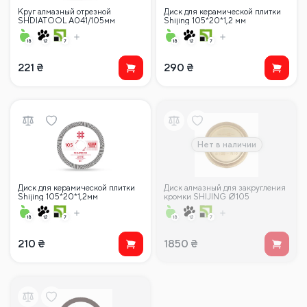
Круг алмазный отрезной
Диск для керамической плитки
SHDIATOOL A041/105мм
Shijing 105*20*1,2 мм
221
₴
290
₴
Нет в наличии
Диск для керамической плитки
Диск алмазный для закругления
Shijing 105*20*1,2мм
кромки SHIJING Ø105
210
₴
1850
₴