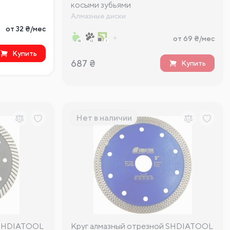
косыми зубьями
Алмазные диски
от 32 ₴/мес
от 69 ₴/мес
Купить
687
₴
Купить
Нет в наличии
 SHDIATOOL
Круг алмазный отрезной SHDIATOOL