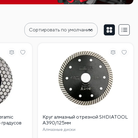
ramic
Круг алмазный отрезной SHDIATOOL
5 градусов
A390/125мм
Алмазные диски