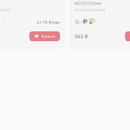
A025/125мм
диски
Алмазные диски
от 75 ₴/мес
362
₴
Купить