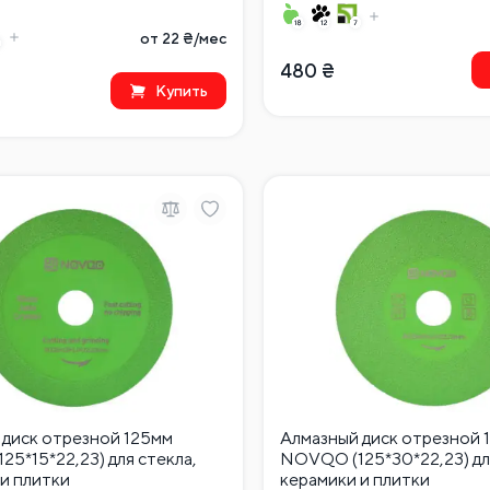
от 22 ₴/мес
480
₴
Купить
 диск отрезной 125мм
Алмазный диск отрезной 
5*15*22,23) для стекла,
NOVQO (125*30*22,23) дл
и плитки
керамики и плитки