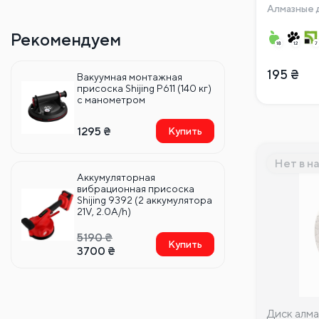
Алмазные 
Рекомендуем
195
₴
Вакуумная монтажная
присоска Shijing P611 (140 кг)
с манометром
1295
₴
Купить
Нет в н
Аккумуляторная
вибрационная присоска
Shijing 9392 (2 аккумулятора
21V, 2.0A/h)
5190
₴
Купить
3700
₴
Диск алм