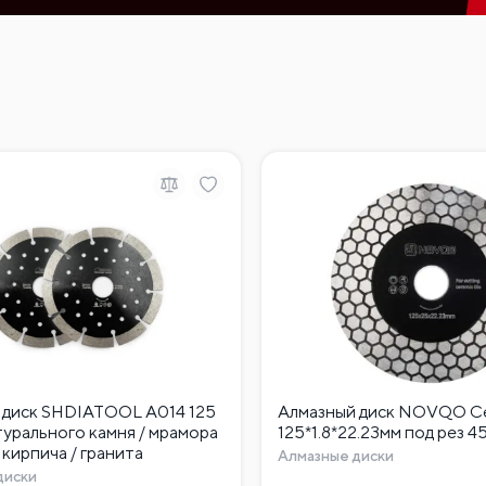
 диск SHDIATOOL A014 125
Алмазный диск NOVQO Ce
турального камня / мрамора
125*1.8*22.23мм под рез 4
/ кирпича / гранита
Алмазные диски
диски