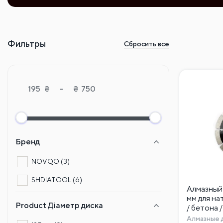
Фильтры
Сбросить все
₴
-
₴
Бренд
NOVQO
(3)
SHDIATOOL
(6)
Алмазный
мм для на
Product Діаметр диска
/ бетона 
Алмазные 