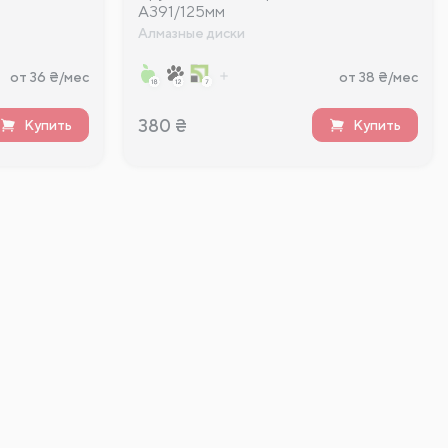
A391/125мм
Алмазные диски
от 36 ₴/мес
от 38 ₴/мес
380
₴
Купить
Купить