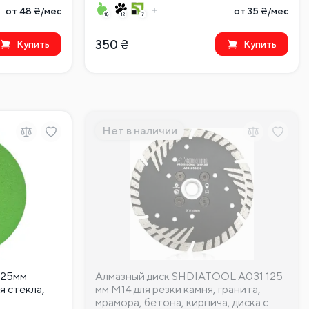
от 48 ₴/мес
от 35 ₴/мес
350
₴
Купить
Купить
Нет в наличии
125мм
Алмазный диск SHDIATOOL A031 125
я стекла,
мм M14 для резки камня, гранита,
мрамора, бетона, кирпича, диска с