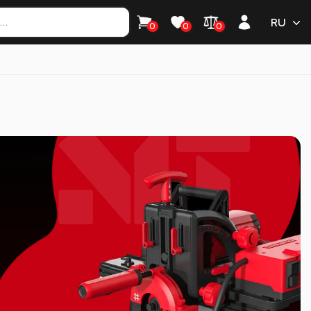
RU
0
0
0