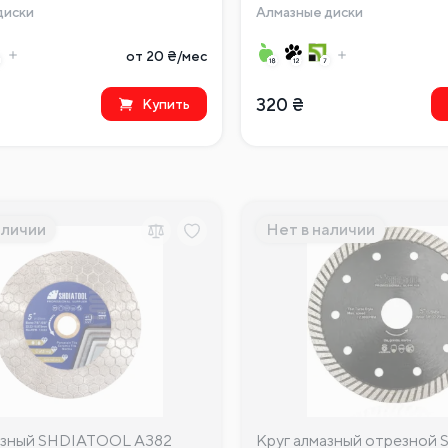
диски
Алмазные диски
от 20 ₴/мес
320
₴
Купить
аличии
Нет в наличии
азный SHDIATOOL A382
Круг алмазный отрезной