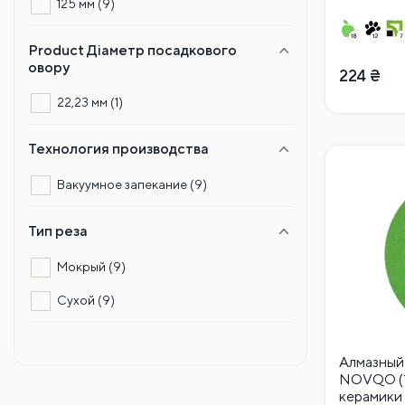
125 мм
(9)
Product Діаметр посадкового
овору
224
₴
22,23 мм
(1)
Технология производства
Вакуумное запекание
(9)
Тип реза
Мокрый
(9)
Сухой
(9)
Алмазный
NOVQO (12
керамики 