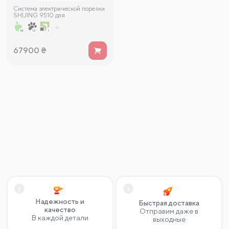
Система электрической порезки
SHIJING 9510 для
крупноформатных плит 3600 мм
с автоманикой
67900
₴
Надежность и
Быстрая доставка
качество
Отправим даже в
В каждой детали
выходные