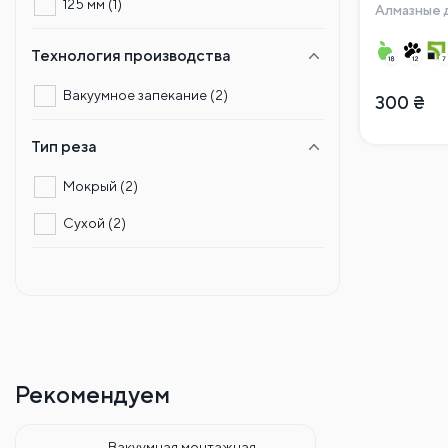
125 мм
(1)
Алмазные 
Технология производства
Вакуумное запекание
(2)
300
₴
Тип реза
Мокрый
(2)
Сухой
(2)
Рекомендуем
Вакуумная монтажная