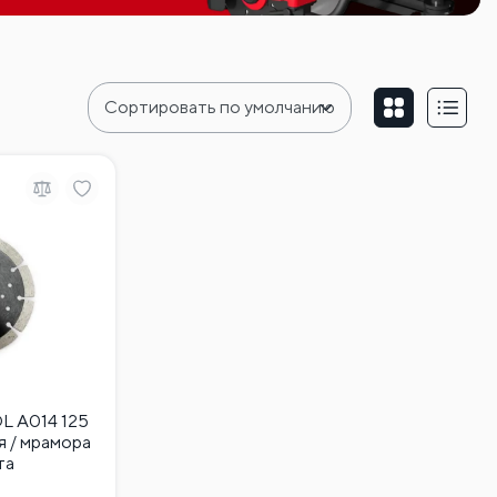
L A014 125
я / мрамора
та