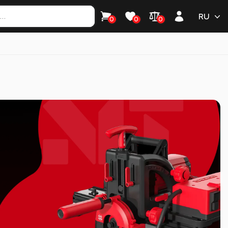
RU
0
0
0