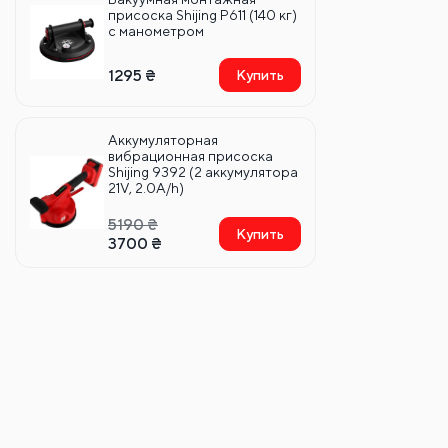
присоска Shijing P611 (140 кг)
с манометром
1295
₴
Купить
Аккумуляторная
вибрационная присоска
Shijing 9392 (2 аккумулятора
21V, 2.0A/h)
5190
₴
Купить
3700
₴