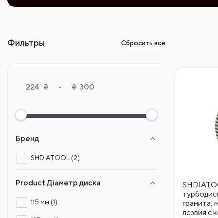
Фильтры
Сбросить все
₴
-
₴
Бренд
SHDIATOOL
(2)
Product Діаметр диска
SHDIATO
турбодиск
115 мм
(1)
гранита, 
лезвия с 