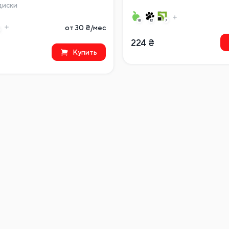
диски
от 30 ₴/мес
224
₴
Купить