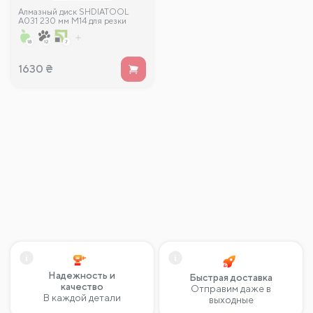
Алмазный диск SHDIATOOL
A031 230 мм M14 для резки
камня, гранита, мрамора,
бетона, кирпича, диск с косыми
зубьями
1630
₴
Надежность и
Быстрая доставка
качество
Отправим даже в
В каждой детали
выходные