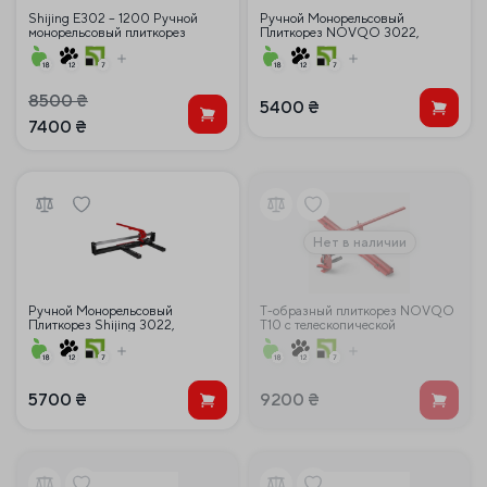
Shijing E302 – 1200 Ручной
Ручной Монорельсовый
монорельсовый плиткорез
Плиткорез NOVQO 3022,
800мм
8500
₴
5400
₴
7400
₴
Нет в наличии
Ручной Монорельсовый
T-образный плиткорез NOVQO
Плиткорез Shijing 3022,
T10 с телескопической
800мм, 800мм
направляющей, 2130 мм
5700
₴
9200
₴