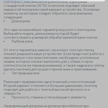
плиткорез с максимальной длиной реза, а для резки
стандартной плитки 30*30 см вполне подойдет обычный
недорогой монорельсовый вариант устройства.
Основные
моменты, на которые следует обратить свое внимание,
следующие:
Длина реза.
Это один из важнейших параметров ручного плиткореза.
Выбирайте модель, длина резки которой будет
соответствовать размерам обрабатываемой вами плитки.
Глубина реза.
От этого параметра зависит, насколько толстую плитку
сможет разрезать ваше устройство. Если предстоит работа с
максимально толстыми плитками, необходимо утопленное
лезвие, которое сможет выполнять рез с обеих сторон
плитки (после ее переворачивания), а также надрезать плитку
(делать насечки) для лучшего прилегания и приклеивания.
Тип прерывателя.
Различают прерыватель одноточечный и многоточечный.
Второй вариант отличается большим давлением, поэтому
подходит для работы с плиткой высокой прочности и
твердости.
Прочность станины и тип режущего элемента.
Направляющие для реза не должны прогибаться при