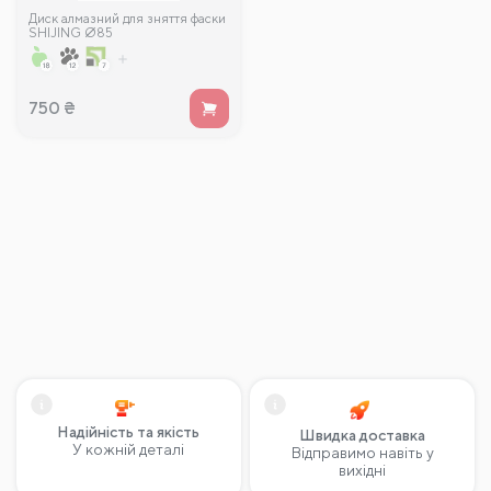
Диск алмазний для зняття фаски
SHIJING Ø85
750
₴
Надійність та якість
Швидка доставка
У кожній деталі
Відправимо навіть у
вихідні