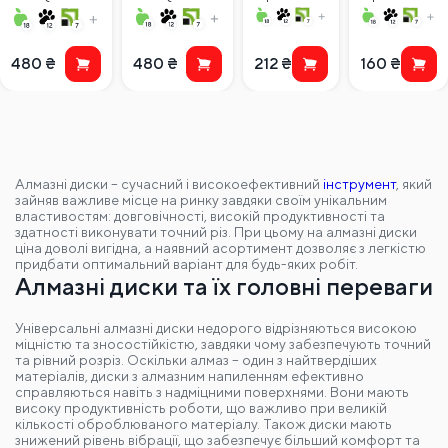
рез 45 градусов
різ 45 градусів
сверд
480
₴
480
₴
212
Алмазні диски – сучасний і високоефективний
інструмент
, який
зайняв важливе місце на ринку завдяки своїм унікальним
властивостям: довговічності, високій продуктивності та
здатності виконувати точний різ. При цьому на алмазні диски
ціна доволі вигідна, а наявний асортимент дозволяє з легкістю
придбати оптимальний варіант для будь-яких робіт.
Алмазні диски та їх головні переваги
Універсальні алмазні диски недорого відрізняються високою
міцністю та зносостійкістю, завдяки чому забезпечують точний
та рівний розріз. Оскільки алмаз – один з найтвердіших
матеріалів, диски з алмазним напиленням ефективно
справляються навіть з надміцними поверхнями. Вони мають
високу продуктивність роботи, що важливо при великій
кількості оброблюваного матеріалу. Також диски мають
знижений рівень вібрації, що забезпечує більший комфорт та