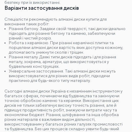
безпеку при їх використанні.
Варіанти застосування дисків
Спеціалісти рекомендують алмазні диски купити для
виконання таких робіт:
Різання бетону. Завдяки своїй твердості, такі диски ідеально
підходять для різання бетону та каменю, забезпечуючи
рівний і чистий розріз.
Робота з керамікою. При різанні керамічної плитки та
порцеляни алмазні диски вартість яких доступна кожному,
допомагають уникнути сколів і тріщин.
Різання металу. Деякі типи дисків підходять і для різання
металу, зокрема, арматури, що використовується у
будівельних конструкціях.
Універсальне застосування. Такі алмазні диски можуть
використовуватися для різних видів робіт, підходячи
практично для будь-якого типу матеріалу.
Сьогодні алмазні диски Україна є незамінним інструментом у
багатьох сферах, починаючи від будівництва та закінчуючи
точною обробкою каменю та кераміки. Використання цих
дисків не тільки забезпечує високу точність різання, але й
підвищує продуктивність робіт, знижуючи витрати часу та
економлячи бюджет. Різання, шліфування та інша обробка
різних матеріалів є важливим видом діяльності,
використовуваним у багатьох різних галузях промисловості
та будівництва. Без цих процесів складно уявити будь-який