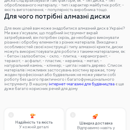
оброблюваного матеріалу; - тип і характер майбутніх робіт; -
якість виготовлення; - популярність виробника тощо.
Для чого потрібні алмазні диски
Для яких цілей вам може знадобитися алмазний диск в Україні?
Ми вже з'ясували, що подібний інструмент вкрай
затребуваний, він потрібен скрізь, де необхідно виконувати
різання і обробку елементів з різних матеріалів. Виходячи з
особливостей своєї конструкції і типу алмазної крихти, диски
можуть використовувати для роботи з такими матеріалами, як:
- бетон і залізобетон; - скло; - плитка; - керамограніт; -
теракот; - асфальт; - пластик; - кераміка; - метал; -
натуральний камінь; - клінкер; - цегла і навіть дерево. Список
матеріалів і можливих застосувань воістину вражає, тому
жоден професіонал або будівельник не може уявити собі
роботу без цього практичного і багатофункціонального
інструменту. В нашому
інтернет-магазині для будівництва
є ще
дуже багато корисних речей для дому
Надійність та якість
Швидка доставка
У кожній деталі
Відправимо навіть у