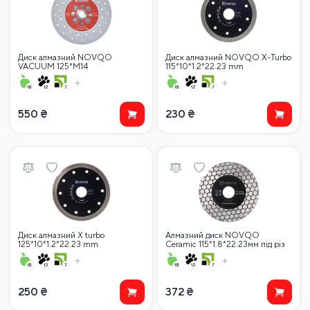
Диск алмазний NOVQO
Диск алмазний NOVQO X-Turbo
VACUUM 125*M14
115*10*1.2*22.23 mm
550
₴
230
₴
Диск алмазний X turbo
Алмазний диск NOVQO
125*10*1.2*22.23 mm
Ceramic 115*1.8*22.23мм під різ
45 градусів
250
₴
372
₴