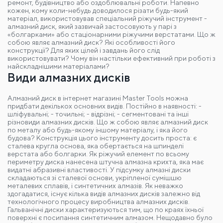
ремонт, будівництво або оздоблювальні роботи. Напевно
кожен, кому коли-небудь доводилося різати будь-який
матеріал, використовував спеціальний ріжучий інструмент -
алмазний диск, який зазвичай застосовують у парі з
«болгарками» або стаціонарними ріжучими верстатами. Що ж
собою являє алмазний диск? Які особливості його
конструкції? Для яких цілей і завдань його слід
використовувати? Чому він настільки ефективний при роботі з
найскладнішими матеріалами?
Види алмазних дисків
Алмазний диск в інтернет магазині Master Tools можна
придбати декількох основних видів. Постійно в наявності: -
шліфувальні; - точильні; - відрізні; - сегментовані та інші
різновиди алмазних дисків. Що ж собою являє алмазний диск
по металу або будь-якому іншому матеріалу, і яка його
будова? Конструкція цього інструменту досить проста: є
сталева кругла основа, яка обертається на шпинделі
верстата або болгарки. Як ріжучий елемент по всьому
периметру диска нанесена штучна алмазна крихта, яка має
видатні абразивні властивості. У підсумку алмазні диски
складаються зі сталевої основи, укріпленої сумішшю
металевих сплавів, і синтетичних алмазів. Як неважко
здогадатися, існує кілька видів алмазних дисків залежно від
технологічного процесу виробництва алмазних дисків.
Гальванічні диски характеризуються тим, що по краях їхньої
поверхні є посипання синтетичним алмазом. Нещодавно було