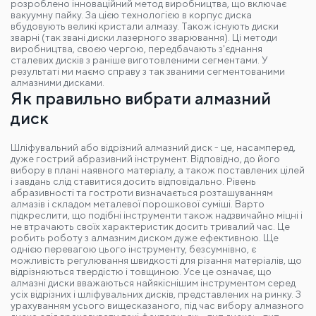
розроблено інноваційний метод виробництва, що включає
вакуумну пайку. За цією технологією в корпус диска
вбудовують великі кристали алмазу. Також існують диски
зварні (так звані диски лазерного зварювання). Ці методи
виробництва, своєю чергою, передбачають з'єднання
сталевих дисків з раніше виготовленими сегментами. У
результаті ми маємо справу з так званими сегментованими
алмазними дисками.
Як правильно вибрати алмазний
диск
Шліфувальний або відрізний алмазний диск - це, насамперед,
дуже гострий абразивний інструмент. Відповідно, до його
вибору в плані наявного матеріалу, а також поставлених цілей
і завдань слід ставитися досить відповідально. Рівень
абразивності та гостроти визначається розташуванням
алмазів і складом металевої порошкової суміші. Варто
підкреслити, що подібні інструменти також надзвичайно міцні і
не втрачають своїх характеристик досить тривалий час. Це
робить роботу з алмазним диском дуже ефективною. Ще
однією перевагою цього інструменту, безсумнівно, є
можливість регулювання швидкості для різання матеріалів, що
відрізняються твердістю і товщиною. Усе це означає, що
алмазні диски вважаються найякіснішим інструментом серед
усіх відрізних і шліфувальних дисків, представлених на ринку. З
урахуванням усього вищесказаного, під час вибору алмазного
диска слід враховувати такі фактори, як: - тип диска; - тип