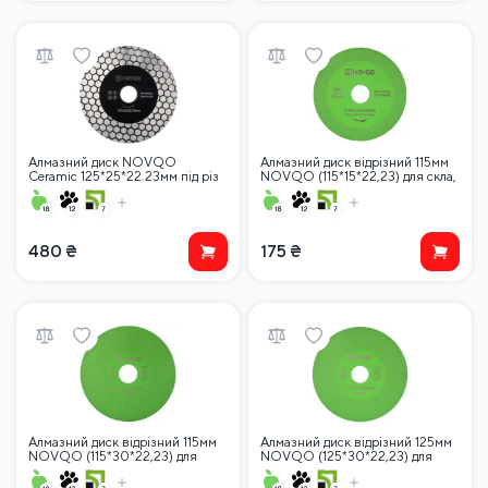
Алмазний диск NOVQO
Алмазний диск відрізний 115мм
Ceramic 125*25*22.23мм під різ
NOVQO (115*15*22,23) для скла,
45 градусів
кераміки і плиткиd
480
₴
175
₴
Алмазний диск відрізний 115мм
Алмазний диск відрізний 125мм
NOVQO (115*30*22,23) для
NOVQO (125*30*22,23) для
скла, кераміки і плитки
скла, кераміки і плитки