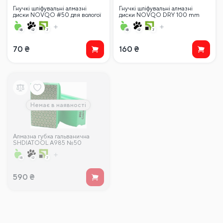
Гнучкі шліфувальні алмазні
Гнучкі шліфувальні алмазні
диски NOVQO #50 для вологої
диски NOVQO DRY 100 mm
поліровки
#50 для сухої поліровки
70
₴
160
₴
Немає в наявності
Алмазна губка гальванична
SHDIATOOL А985 №50
590
₴