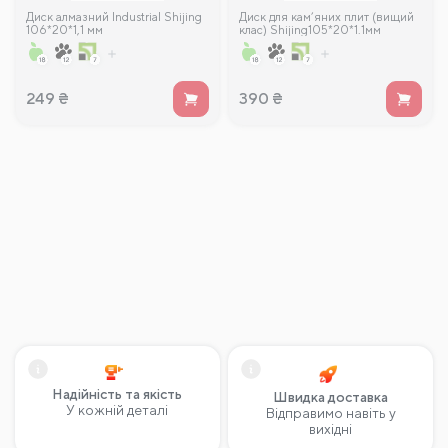
Диск алмазний Industrial Shijing
Диск для кам’яних плит (вищий
106*20*1,1 мм
клас) Shijing105*20*1.1мм
249
₴
390
₴
Надійність та якість
Швидка доставка
У кожній деталі
Відправимо навіть у
вихідні