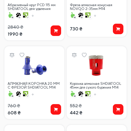
Абразивный круг PCD 115 мм
Фреза алмазная конусная
SHDIATOOL для удаления
NOVQO 2-35мм М14
эпоксидного клея, мастики,
краски…
2840
₴
730
₴
1990
₴
АЛМАЗНАЯ КОРОНКА 20 ММ
Коронка алмазная SHDIATOOL
С ФРЕЗОЙ SHDIATOOL M14
45мм для сухого бурения M14
(угловая шлифовальная машина)
(углошлифовальных машин)
760
₴
552
₴
608
₴
442
₴