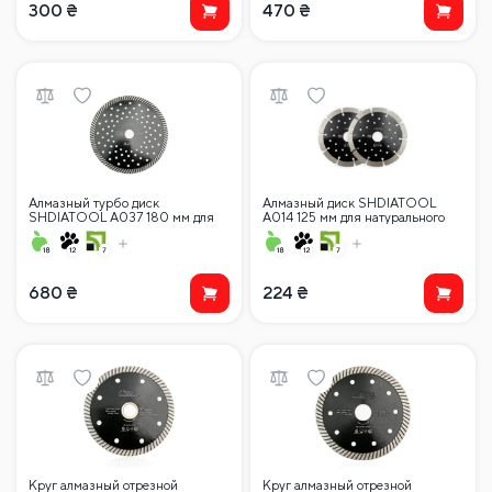
300
₴
470
₴
Алмазный турбо диск
Алмазный диск SHDIATOOL
SHDIATOOL A037 180 мм для
A014 125 мм для натурального
резки камня, гранита, мрамора,
камня / мрамора / бетона /
бетона, кирпича, диска с косыми
кирпича / гранита
зубьями
680
₴
224
₴
Круг алмазный отрезной
Круг алмазный отрезной