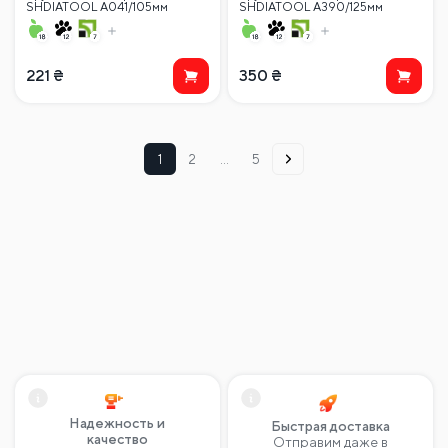
SHDIATOOL A041/105мм
SHDIATOOL A390/125мм
221
₴
350
₴
1
2
…
5
Надежность и
Быстрая доставка
качество
Отправим даже в