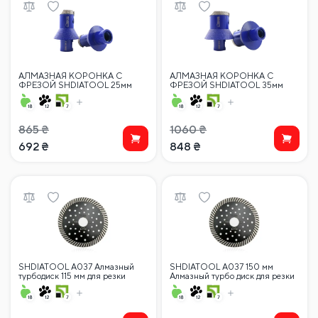
АЛМАЗНАЯ КОРОНКА С
АЛМАЗНАЯ КОРОНКА С
ФРЕЗОЙ SHDIATOOL 25мм
ФРЕЗОЙ SHDIATOOL 35мм
M14 (угловая шлифовальная
M14 (угловая шлифовальная
машина)
машина)
865
₴
1060
₴
692
₴
848
₴
SHDIATOOL A037 Алмазный
SHDIATOOL A037 150 мм
турбодиск 115 мм для резки
Алмазный турбо диск для резки
камня, гранита, мрамора,
камня, гранита, мрамора,
бетона, кирпича, лезвия с
бетона, кирпича, диска с косыми
косыми зубьями
зубьями