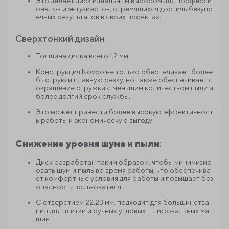
Это делает диск идеальным выбором для професси
оналов и энтузиастов, стремящихся достичь безупр
ечных результатов в своих проектах.
Сверхтонкий дизайн
Толщина диска всего 1,2 мм
Конструкция Novqo не только обеспечивает более
быструю и плавную резку, но также обеспечивает с
окращение стружки с меньшим количеством пыли и
более долгий срок службы,
Это может принести более высокую эффективност
ь работы и экономическую выгоду
Снижение уровня шума и пыли
:
Диск разработан таким образом, чтобы минимизир
овать шум и пыль во время работы, что обеспечива
ет комфортные условия для работы и повышает без
опасность пользователя.
С отверстием 22,23 мм, подходит для большинства
пил для плитки и ручных угловых шлифовальных ма
шин.