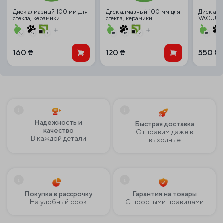
Диск алмазный 100 мм для
Диск алмазный 100 мм для
Диск а
стекла, керамики
стекла, керамики
VACUUM
100*30*1,2*22,23
100*15*1*22,23
160
₴
120
₴
550
₴
Надежность и
Быстрая доставка
качество
Отправим даже в
В каждой детали
выходные
Покупка в рассрочку
Гарантия на товары
На удобный срок
С простыми правилами