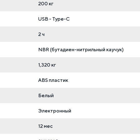
200 кг
USB - Type-C
2 ч
NBR (бутадиен-нитрильный каучук)
1,320 кг
ABS пластик
Белый
Электронный
12 мес