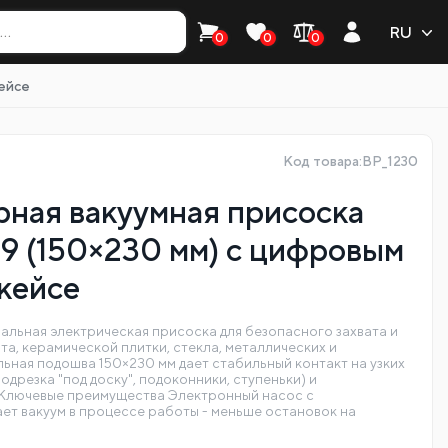
RU
0
0
0
кейсе
Код товара:BP_1230
ная вакуумная присоска
9 (150×230 мм) с цифровым
 кейсе
альная электрическая присоска для безопасного захвата и
а, керамической плитки, стекла, металлических и
ьная подошва 150×230 мм дает стабильный контакт на узких
одрезка "под доску", подоконники, ступеньки) и
 Ключевые преимущества Электронный насос с
ет вакуум в процессе работы - меньше остановок на