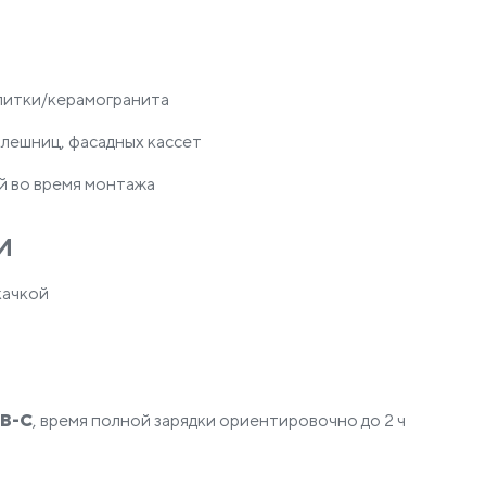
литки/керамогранита
олешниц, фасадных кассет
й во время монтажа
и
качкой
SB-C
, время полной зарядки ориентировочно до 2 ч