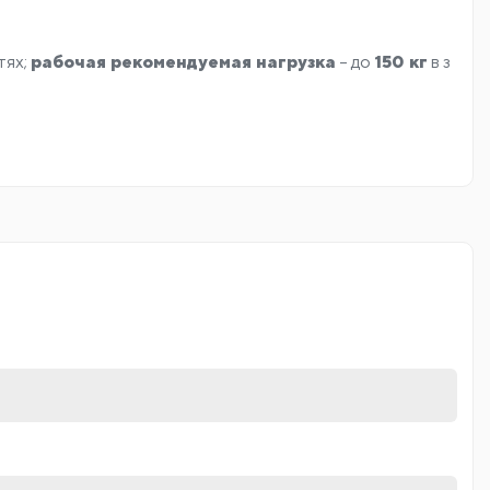
тях;
рабочая рекомендуемая нагрузка
– до
150 кг
в з