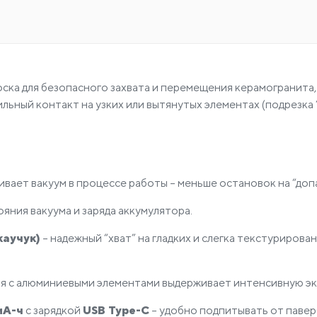
ска для безопасного захвата и перемещения керамогранита,
льный контакт на узких или вытянутых элементах (подрезка
вает вакуум в процессе работы – меньше остановок на “доп
яния вакуума и заряда аккумулятора.
каучук)
– надежный “хват” на гладких и слегка текстурирова
я с алюминиевыми элементами выдерживает интенсивную эк
мА-ч
с зарядкой
USB Type-C
– удобно подпитывать от павер