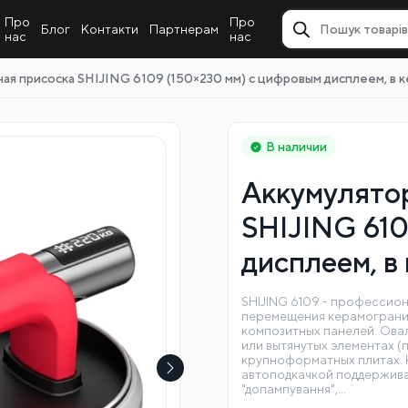
Про
Про
Блог
Контакти
Партнерам
нас
нас
ая присоска SHIJING 6109 (150×230 мм) с цифровым дисплеем, в 
В наличии
Аккумулятор
SHIJING 610
дисплеем, в
SHIJING 6109 - профессион
перемещения керамогранит
композитных панелей. Овал
или вытянутых элементах (п
крупноформатных плитах.
автоподкачкой поддержива
"допампування",…