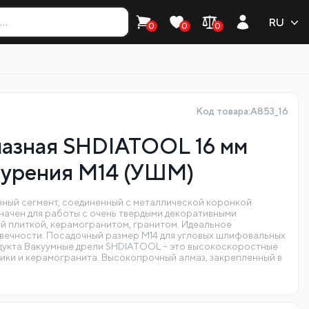
RU
0
0
0
Код товара:A853_16
мазная SHDIATOOL 16 мм
бурения M14 (УШМ)
ный сегмент, соединенный с металлической коронкой
начен для работы с очень твердыми декоративными
й плиткой, керамогранитом, гранитом. Идеальное
вечности. Посадочный размер M14 для угловых шлифовальных
укта Вакуумные дрели SHDIATOOL – это высокоскоростные
мики и керамогранита. Высокопрочный алмаз, закрепленный в