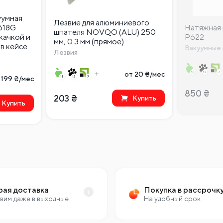
уумная
Лезвие для алюминиевого
618G
Натяжная 
шпателя NOVQO (ALU) 250
качкой и
P622
мм, 0.3 мм (прямое)
в кейсе
Вакуумные 
Лезвия
от 20 ₴/мес
 199 ₴/мес
850
₴
203
₴
Купить
Купить
рая доставка
Покупка в рассрочк
вим даже в выходные
На удобный срок