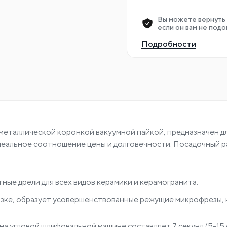
Вы можете вернуть 
если он вам не подо
Подробности
металлической коронкой вакуумной пайкой, предназначен д
Идеальное соотношение цены и долговечности. Посадочный р
ые дрели для всех видов керамики и керамогранита.
вязке, образует усовершенствованные режущие микрофрезы,
на угловой шлифовальной машине составляет 7 секунд (5-15 