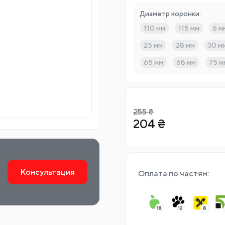
Диаметр коронки:
110 мм
115 мм
6 м
25 мм
28 мм
30 м
65 мм
68 мм
75 м
255
₴
204
₴
Консультация
Оплата по частям: