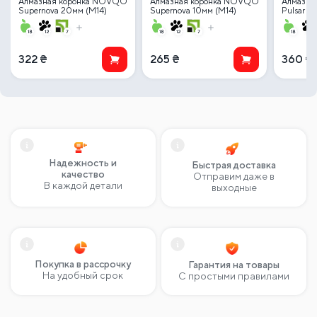
Алмазная коронка NOVQO
Алмазная коронка NOVQO
Алмазна
Supernova 20мм (М14)
Supernova 10мм (М14)
Pulsar P
322
₴
265
₴
360
₴
Надежность и
Быстрая доставка
качество
Отправим даже в
В каждой детали
выходные
Покупка в рассрочку
Гарантия на товары
На удобный срок
С простыми правилами