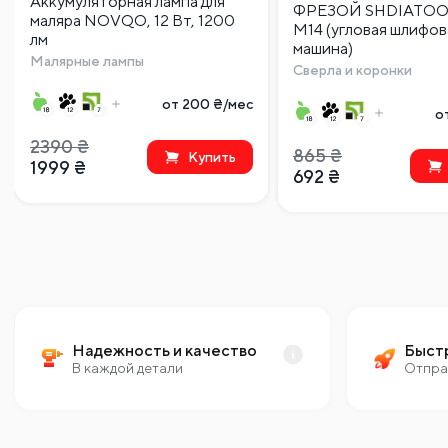
Аккумуляторная лампа для
ФРЕЗОЙ SHDIATOO
маляра NOVQO, 12 Вт, 1200
M14 (угловая шлифов
лм
машина)
Малярные лампы
Сверла и коронки
от 200 ₴/мес
о
2390
₴
865
₴
Купить
1999
₴
692
₴
Надежность и качество
Быст
В каждой детали
Отпра