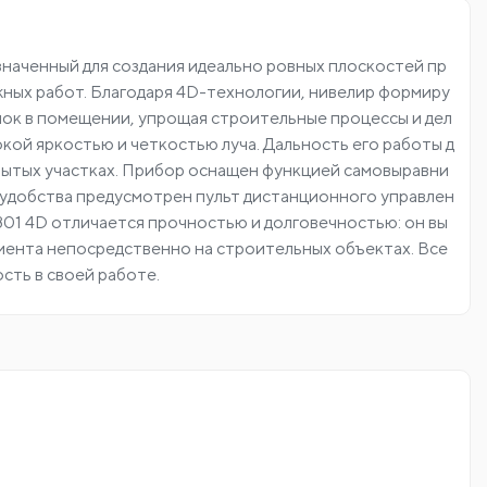
значенный для создания идеально ровных плоскостей пр
ажных работ. Благодаря 4D-технологии, нивелир формиру
олок в помещении, упрощая строительные процессы и дел
окой яркостью и четкостью луча. Дальность его работы д
крытых участках. Прибор оснащен функцией самовыравни
 удобства предусмотрен пульт дистанционного управлен
 E801 4D отличается прочностью и долговечностью: он вы
мента непосредственно на строительных объектах. Все
сть в своей работе.