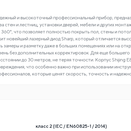
надежный и высокоточный профессиональный прибор, предна
ва стен и лестниц, установки дверей, мебели и других монт
а 360°, что позволяет полностью покрыть пол, стены и пот
ежит новейший лазерный диод Sharp, который отличается выс
ть замеры и разметку даже в больших помещениях или на от
овень без дополнительных корректировок. Для еще большего
расстоянии до 30 метров, не теряя точности. Корпус Shijing
овреждения, что особенно важно при использовании инстру
рофессионалов, которые ценят скорость, точность и надежно
класс 2 (IEC / EN60825-1 / 2014)