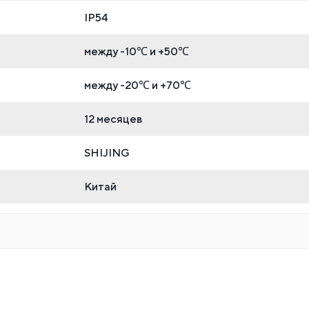
IP54
между -10℃ и +50℃
между -20℃ и +70℃
12 месяцев
SHIJING
Китай