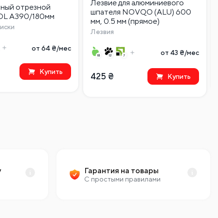
Лезвие для алюминиевого
зный отрезной
шпателя NOVQO (ALU) 600
L A390/180мм
мм, 0.5 мм (прямое)
иски
Лезвия
от 64 ₴/мес
от 43 ₴/мес
Купить
425
₴
Купить
у
Гарантия на товары
С простыми правилами