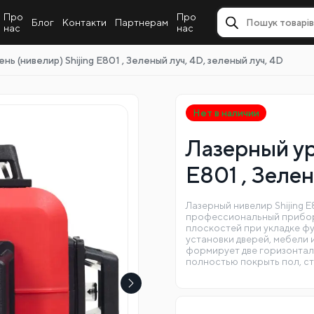
Про
Про
Блог
Контакти
Партнерам
нас
нас
нь (нивелир) Shijing E801 , Зеленый луч, 4D, зеленый луч, 4D
Нет в наличии
Лазерный ур
E801 , Зелен
Лазерный нивелир Shijing 
профессиональный прибор,
плоскостей при укладке фу
установки дверей, мебели 
формирует две горизонталь
полностью покрыть пол, с