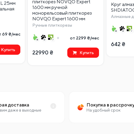
плиткорез NOVQO Expert
L 25мм
Круг алма
1600 мм ручной
альная
SHDIATOO
монорельсовый плиткорез
Алмазные д
NOVQO Expert 1600 мм
Ручные плиткорезы
т 69 ₴/мес
от 2299 ₴/мес
642
₴
Купить
22990
₴
Купить
рая доставка
Покупка в рассрочк
вим даже в выходные
На удобный срок