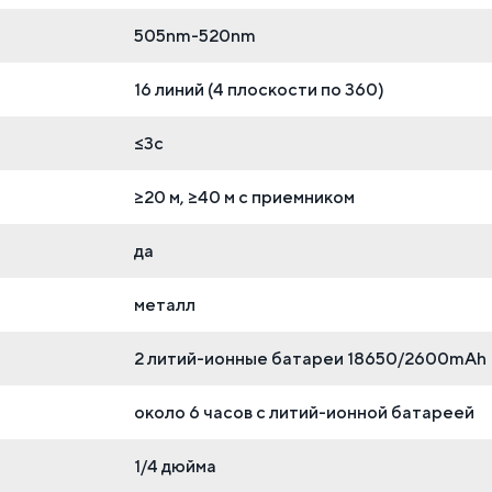
505nm-520nm
16 линий (4 плоскости по 360)
≤3с
≥20 м, ≥40 м с приемником
да
металл
2 литий-ионные батареи 18650/2600mAh
около 6 часов с литий-ионной батареей
1/4 дюйма