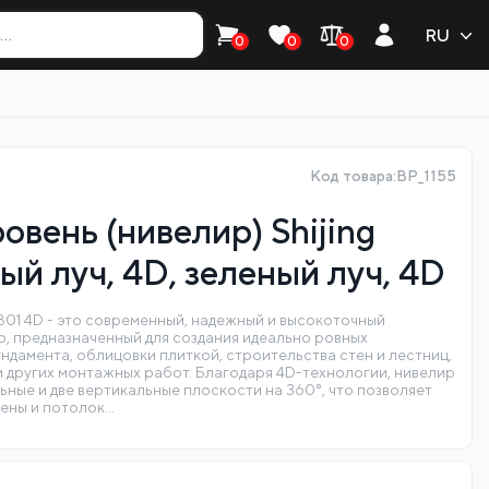
RU
0
0
0
Код товара:BP_1155
овень (нивелир) Shijing
ый луч, 4D, зеленый луч, 4D
E801 4D - это современный, надежный и высокоточный
 предназначенный для создания идеально ровных
ндамента, облицовки плиткой, строительства стен и лестниц,
и других монтажных работ. Благодаря 4D-технологии, нивелир
ные и две вертикальные плоскости на 360°, что позволяет
тены и потолок…