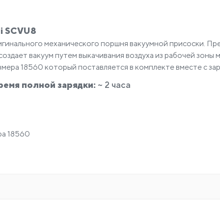
hui SCVU8
гинального механического поршня вакуумной присоски. Пре
создает вакуум путем выкачивания воздуха из рабочей зоны
змера 18560 который поставляется в комплекте вместе с за
ремя полной зарядки:
~ 2 часа
ра 18560