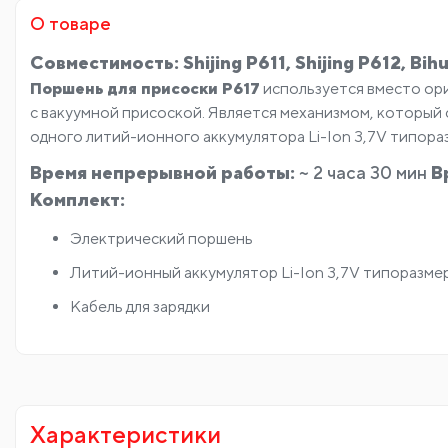
О товаре
Совместимость: Shijing P611, Shijing P612, Bi
Поршень для присоски P617
используется вместо ори
с вакуумной присоской. Является механизмом, который 
одного литий-ионного аккумулятора Li-Ion 3,7V типора
Время непрерывной работы:
~ 2 часа 30 мин
В
Комплект:
Электрический поршень
Литий-ионный аккумулятор Li-Ion 3,7V типоразме
Кабель для зарядки
Характеристики