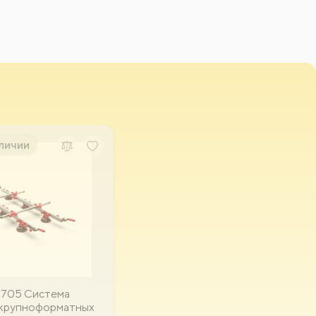
аличии
P705 Система
 крупноформатных