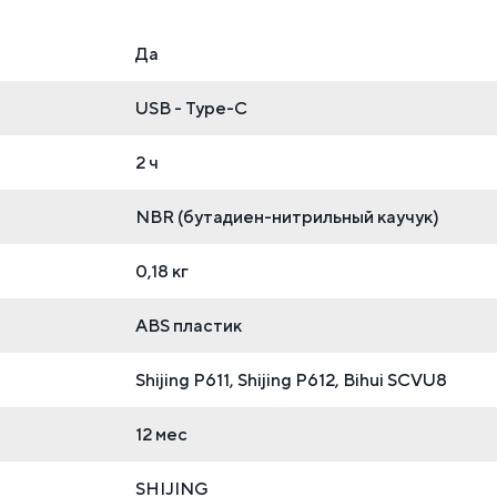
Да
USB - Type-C
2 ч
NBR (бутадиен-нитрильный каучук)
0,18 кг
ABS пластик
Shijing P611, Shijing P612, Bihui SCVU8
12 мес
SHIJING