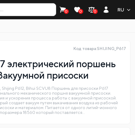
RU
0
0
0
Код товара:SHIJING_P617
17 электрический поршень
 Вакуумной присоски
1, Shijing P612, Bihui SCVU8 Поршень для присоски P617
инального механического поршня вакуумной присоски.
ия и ускорения процесса работы с вакуумной присоской.
рый создает вакуум путем выкачивания воздуха из рабочей
исоски и материалом. Питается от одного литий-ионного
типоразмера 18560 который поставляется…