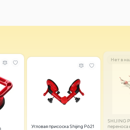
Нет в н
SHIJING 
Угловая присоска Shijing P621
переноса
0