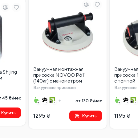
Вакуумная монтажная
Вакуумна
 Shijing
присоска NOVQO P611
присоска 
м
(140кг) с манометром
с помпой
Вакуумные присоски
Вакуумные 
т 45 ₴/мес
от 130 ₴/мес
Купить
1295
₴
1195
₴
Купить