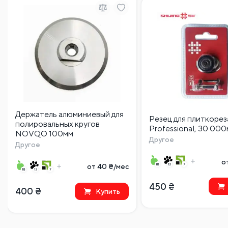
Держатель алюминиевый для
Резец для плиткореза
полировальных кругов
Professional, 30 000
NOVQO 100мм
Другое
Другое
о
от 40 ₴/мес
450
₴
400
₴
Купить