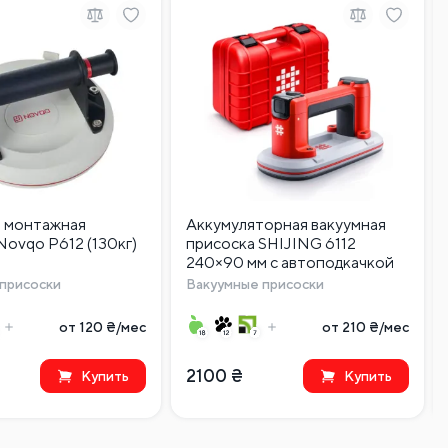
я монтажная
Аккумуляторная вакуумная
Novqo P612 (130кг)
присоска SHIJING 6112
240×90 мм с автоподкачкой
присоски
Вакуумные присоски
от 120 ₴/мес
от 210 ₴/мес
2100
₴
Купить
Купить