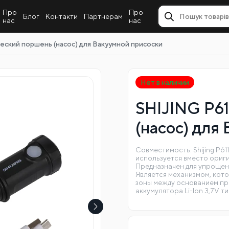
Про
Про
Блог
Контакти
Партнерам
нас
нас
еский поршень (насос) для Вакуумной присоски
Нет в наличии
SHIJING P6
(насос) для
Совместимость: Shijing P61
используется вместо ориг
Предназначен для упрощен
Является механизмом, кото
зоны между основанием пр
аккумулятора Li-Ion 3,7V 