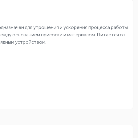
дназначен для упрощения и ускорения процесса работы
 между основанием присоски и материалом. Питается от
рядным устройством.