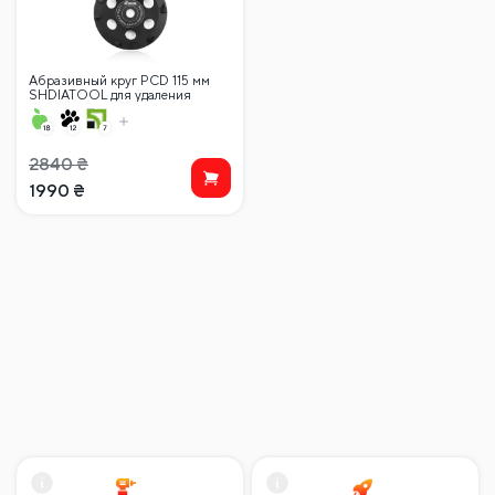
Абразивный круг PCD 115 мм
SHDIATOOL для удаления
эпоксидного клея, мастики,
краски…
2840
₴
1990
₴