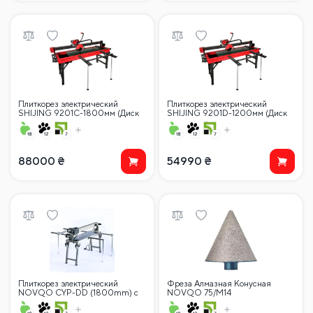
Плиткорез электрический
Плиткорез электрический
SHIJING 9201C-1800мм (Диск
SHIJING 9201D-1200мм (Диск
120 мм) с ЖК-дисплеем
120 мм) с ЖК-дисплеем
88000
₴
54990
₴
Плиткорез электрический
Фреза Алмазная Конусная
NOVQO CYP-DD (1800mm) с
NOVQO 75/M14
автоматикой