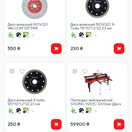
Диск алмазный NOVQO
Диск алмазный NOVQO X-
VACUUM 125*M14
Turbo 115*10*1.2*22.23 мм
550
₴
230
₴
Диск алмазный X turbo
Плиткорез электрический
125*10*1.2*22.23 мм
SHIJING 9201C-1200мм (Диск
120 мм) с ЖК-дисплеем
250
₴
59900
₴