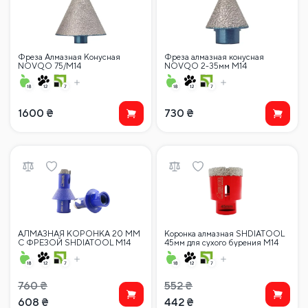
Фреза Алмазная Конусная
Фреза алмазная конусная
NOVQO 75/M14
NOVQO 2-35мм М14
1600
₴
730
₴
АЛМАЗНАЯ КОРОНКА 20 ММ
Коронка алмазная SHDIATOOL
С ФРЕЗОЙ SHDIATOOL M14
45мм для сухого бурения M14
(угловая шлифовальная машина)
(углошлифовальных машин)
760
₴
552
₴
608
₴
442
₴