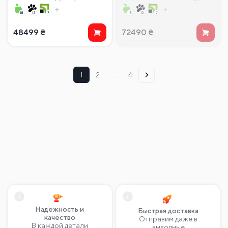
АВТОМАТИКОЙ (мокрорез)
200 мм) с ЖК-дисплеем
48499
₴
72490
₴
1
2
…
4
Надежность и
Быстрая доставка
качество
Отправим даже в
В каждой детали
выходные