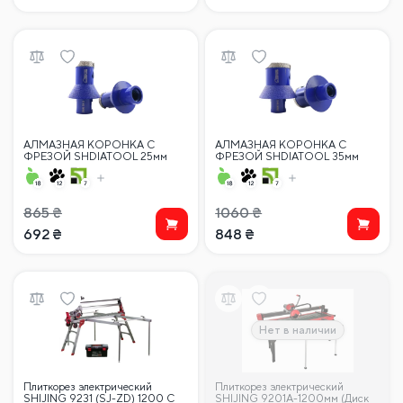
АЛМАЗНАЯ КОРОНКА С
АЛМАЗНАЯ КОРОНКА С
ФРЕЗОЙ SHDIATOOL 25мм
ФРЕЗОЙ SHDIATOOL 35мм
M14 (угловая шлифовальная
M14 (угловая шлифовальная
машина)
машина)
865
₴
1060
₴
692
₴
848
₴
Нет в наличии
Плиткорез электрический
Плиткорез электрический
SHIJING 9231 (SJ-ZD) 1200 С
SHIJING 9201A-1200мм (Диск