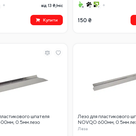
від 13 ₴/міс
150
₴
Купити
 пластикового шпателя
Лезо для пластикового ш
0мм, 0.5мм лезо
NOVQO 600мм, 0.5мм ле
Леза