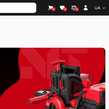
UA
0
0
0