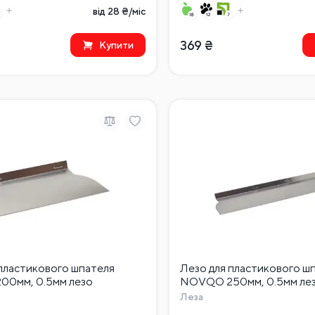
від 28 ₴/міс
369
₴
Купити
 пластикового шпателя
Лезо для пластикового ш
0мм, 0.5мм лезо
NOVQO 250мм, 0.5мм ле
Леза