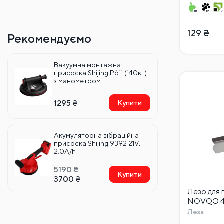
129
₴
Рекомендуємо
Вакуумна монтажна
присоска Shijing P611 (140кг)
з манометром
1295
₴
Купити
Акумуляторна вібраційна
присоска Shijing 9392 21V,
2.0A/h
5190
₴
Купити
3700
₴
Лезо для
NOVQO 40
Леза