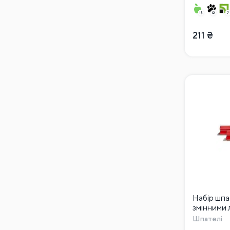
211
₴
Набір шпа
змінними 
Шпателі