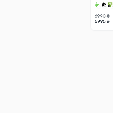
6990
₴
5995
₴