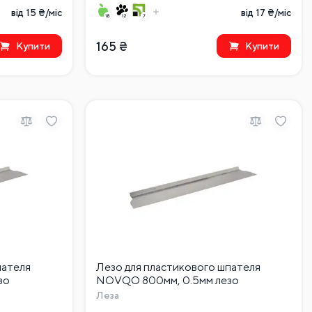
від 15 ₴/міс
від 17 ₴/міс
165
₴
Купити
Купити
пателя
Лезо для пластикового шпателя
зо
NOVQO 800мм, 0.5мм лезо
Леза