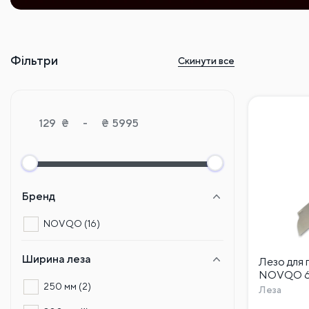
Фільтри
Скинути все
₴
-
₴
Бренд
NOVQO
(16)
Ширина леза
Лезо для
NOVQO 60
250 мм
(2)
Леза