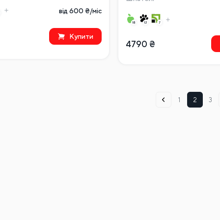
від 600 ₴/міс
Купити
4790
₴
1
2
3