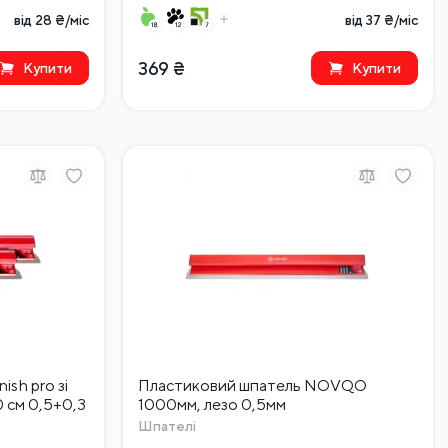
від 28 ₴/міс
від 37 ₴/міс
369
₴
Купити
Купити
sh pro зі
Пластиковий шпатель NOVQO
 см 0,5+0,3
1000мм, лезо 0,5мм
Шпателі