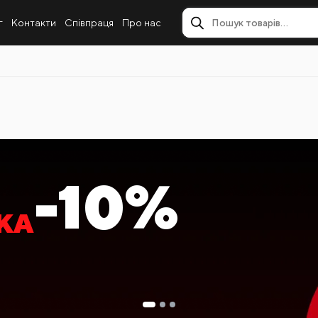
г
Контакти
Співпраця
Про нас
И ПОКУПЦІ
У
-20%