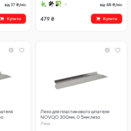
від 37 ₴/міс
від 48 ₴/міс
479
₴
Купити
Купити
пателя
Лезо для пластикового шпателя
зо
NOVQO 300мм, 0.5мм лезо
Леза