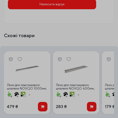
Написати відгук
Схожі товари
Лезо для пластикового
Лезо для пластикового
Лезо для
шпателя NOVQO 1000мм,
шпателя NOVQO 600мм,
шпателя
0.5мм лезо
0.5мм лезо
0.3 мм (
479
₴
283
₴
179
₴