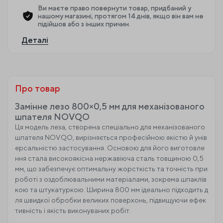
Ви маєте право повернути товар, придбаний у
нашому магазині, протягом 14 днів, якщо він вам не
підійшов або з інших причин.
Деталі
Про товар
Замінне лезо 800×0,5 мм для механізованого
шпателя NOVQO
Ця модель леза, створена спеціально для механізованого
шпателя NOVQO, вирізняється професійною якістю й унів
ерсальністю застосування. Основою для його виготовле
ння стала високоякісна нержавіюча сталь товщиною 0,5
мм, що забезпечує оптимальну жорсткість та точність при
роботі з оздоблювальними матеріалами, зокрема шпаклів
кою та штукатуркою. Ширина 800 мм ідеально підходить д
ля швидкої обробки великих поверхонь, підвищуючи ефек
тивність і якість виконуваних робіт.