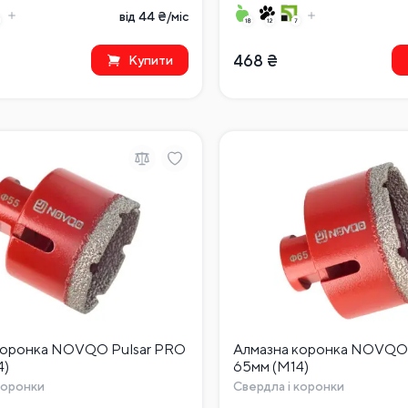
від 44 ₴/міс
468
₴
Купити
коронка NOVQO Pulsar PRO
Алмазна коронка NOVQO 
4)
65мм (М14)
коронки
Свердла і коронки