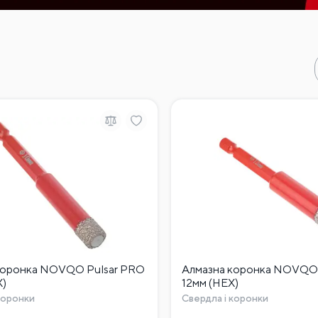
коронка NOVQO Pulsar PRO
Алмазна коронка NOVQO 
X)
12мм (HEX)
коронки
Свердла і коронки