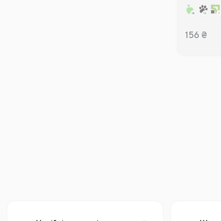
156
₴