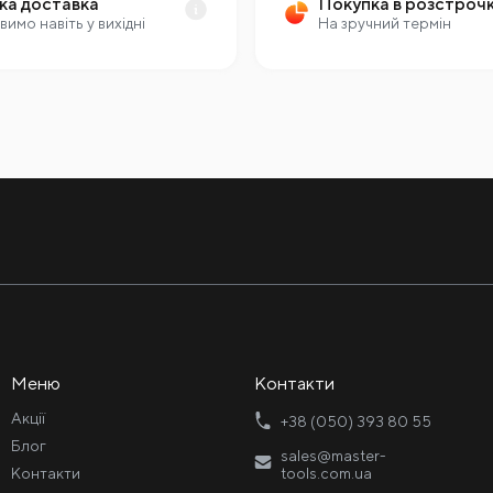
ка доставка
Покупка в розстроч
вимо навіть у вихідні
На зручний термін
Меню
Контакти
Акції
+38 (050) 393 80 55
Блог
sales@master-
Контакти
tools.com.ua