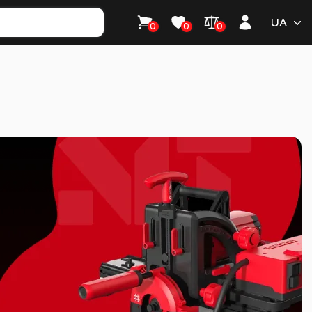
UA
0
0
0