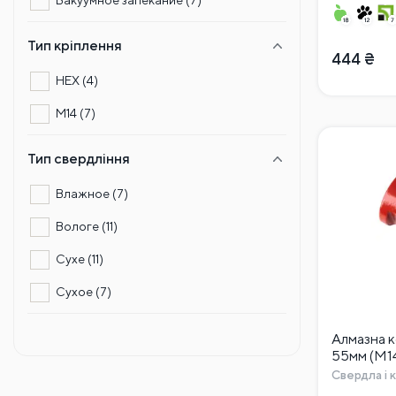
Тип кріплення
444
₴
HEX
(4)
М14
(7)
Тип свердління
Влажное
(7)
Вологе
(11)
Сухе
(11)
Сухое
(7)
Алмазна 
55мм (М1
Свердла і 