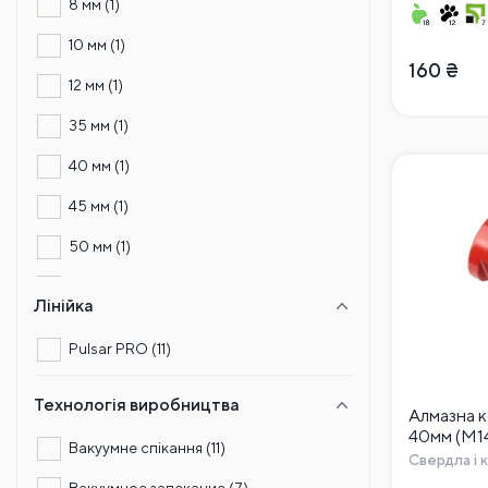
8 мм
(1)
10 мм
(1)
160
₴
12 мм
(1)
35 мм
(1)
40 мм
(1)
45 мм
(1)
50 мм
(1)
55 мм
(1)
Лінійка
68 мм
(1)
Pulsar PRO
(11)
Технологія виробництва
Алмазна 
40мм (М1
Вакуумне спікання
(11)
Свердла і 
Вакуумное запекание
(7)