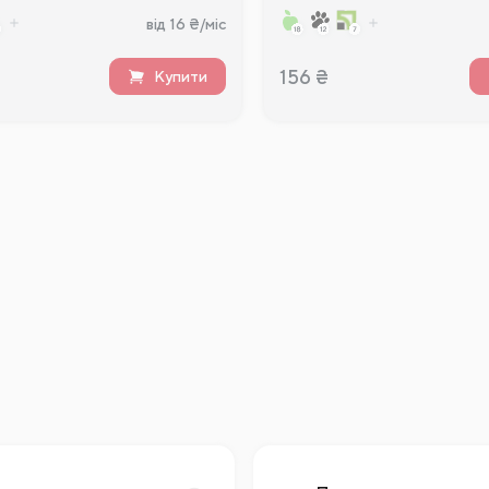
від 16 ₴/міс
156
₴
Купити