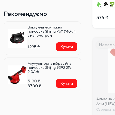
Рекомендуємо
576
₴
Вакуумна монтажна
присоска Shijing P611 (140кг)
з манометром
Немає в
1295
₴
Купити
Акумуляторна вібраційна
присоска Shijing 9392 21V,
2.0A/h
5190
₴
Купити
3700
₴
Алмазна 
6мм (HEX
Свердла і 