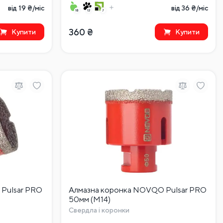
від 19 ₴/міс
від 36 ₴/міс
360
₴
Купити
Купити
Pulsar PRO
Алмазна коронка NOVQO Pulsar PRO
50мм (М14)
Свердла і коронки