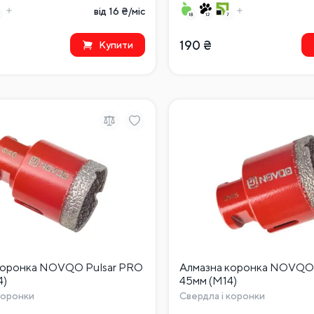
від 16 ₴/міс
190
₴
Купити
коронка NOVQO Pulsar PRO
Алмазна коронка NOVQO 
4)
45мм (М14)
коронки
Свердла і коронки