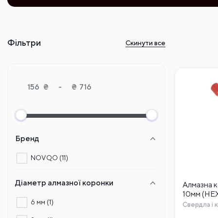
Фільтри
Скинути все
₴
-
₴
Бренд
NOVQO
(11)
Діаметр алмазної коронки
Алмазна 
10мм (HE
6 мм
(1)
Свердла і 