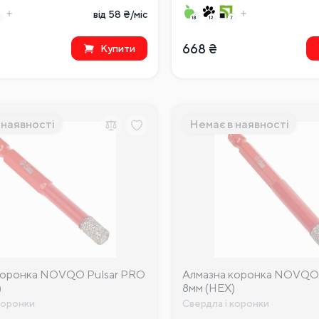
від 58 ₴/міс
668
₴
Купити
 наявності
Немає в наявності
коронка NOVQO Pulsar PRO
Алмазна коронка NOVQO 
)
8мм (HEX)
коронки
Свердла і коронки