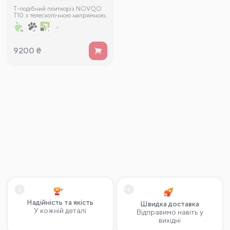
T-подібний плиткоріз NOVQO
T10 з телескопічною напрямною,
2130 мм
9200
₴
Надійність та якість
Швидка доставка
У кожній деталі
Відправимо навіть у
вихідні