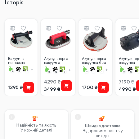
Історія
Вакуумна
Акумуляторна
Акумуляторна
Акумулятор
монтажна
вакуумна
вакуумна біла
вакуумна
присоска
присоска
присоска
присоска
NOVQO P611
SHIJING 6109
NOVQO
NOVQO X
(140кг) з
(150×230 мм) із
P618B (140кг)
GRIP (2
манометром
цифровим
200мм
акумулятор
4290
₴
7190
₴
дисплеєм, у
1295
₴
1700
₴
кейсі
3499
₴
4990
₴
Надійність та якість
Швидка доставка
У кожній деталі
Відправимо навіть у
вихідні