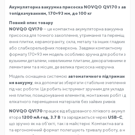
Акумуляторна вакуумна присоска NOVQO QV170 з ав
топідкачуванням, 170×93 мм, до 100 кг
Повний опис товару
NOVQO QV170
— це компактна акумуляторна вакуумна
присоска для точного захоплення, утримання та переміщ
ення плитки, керамограніту, скла, металу та інших гладких
або слабкорельєфних поверхонь. Завдяки компактному
формату 170×93 мм модель особливо зручна для роботи з
вузькими деталями, невеликими плитами, декоративними е
лементами та в місцях, де велика присоска незручна.
Модель оснащена системою
автоматичного підтриман
ня вакууму
, яка допомагає зберігати стабільне зчеплення
під час роботи. Це робить інструмент зручним для уклада
ння плитки, позиціонування елементів, монтажних робіт і д
елікатного переміщення матеріалів без зайвих ривків.
NOVQO QV170
працює від вбудованого літієвого акумул
ятора
1200 мА·год, 3.7 В
та заряджається через
USB-C
,
що зручно як на об’єкті, так і в майстерні. Компактна вага
та ергономічний формат полегшують тривалу роботу, а н