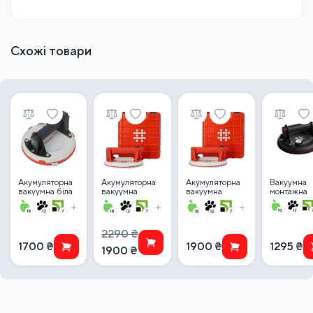
Схожі товари
Акумуляторна
Акумуляторна
Акумуляторна
Вакуумна
вакуумна біла
вакуумна
вакуумна
монтажна
присоска
присоска
присоска
присоска
NOVQO
NOVQO
SHIJING
Shijing P61
P618B (140кг)
P618A-W (Біла)
P618A-W (Біла)
(140кг) з
200мм
в кейсі
в кейсі
манометро
2290
₴
1700
₴
1900
₴
1295
₴
1900
₴