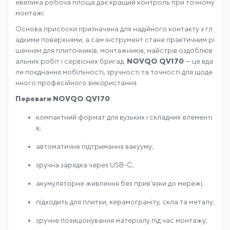
евелика робоча площа дає кращий контроль при точному
монтажі.
Основа присоски призначена для надійного контакту з гл
адкими поверхнями, а сам інструмент стане практичним рі
шенням для плиточників, монтажників, майстрів оздоблюв
альних робіт і сервісних бригад.
NOVQO QV170
— це вда
ле поєднання мобільності, зручності та точності для щоде
нного професійного використання.
Переваги NOVQO QV170
компактний формат для вузьких і складних елементі
в;
автоматичне підтримання вакууму;
зручна зарядка через USB-C;
акумуляторне живлення без прив’язки до мережі;
підходить для плитки, керамограніту, скла та металу;
зручне позиціонування матеріалу під час монтажу;