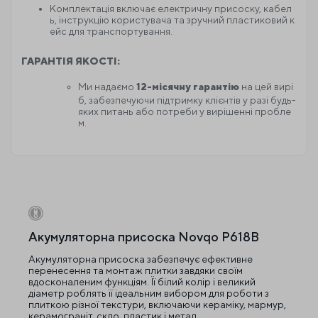
Комплектація включає електричну присоску, кабел
ь, інструкцію користувача та зручний пластиковий к
ейс для транспортування.
ГАРАНТІЯ ЯКОСТІ:
Ми надаємо
12-місячну гарантію
на цей вирі
б, забезпечуючи підтримку клієнтів у разі будь-
яких питань або потреби у вирішенні пробле
м.
Акумуляторна присоска Novqo P618B
Акумуляторна присоска забезпечує ефективне
перенесення та монтаж плитки завдяки своїм
вдосконаленим функціям. Її білий колір і великий
діаметр роблять її ідеальним вибором для роботи з
плиткою різної текстури, включаючи кераміку, мармур,
керамограніт, скло, пластик і метал.