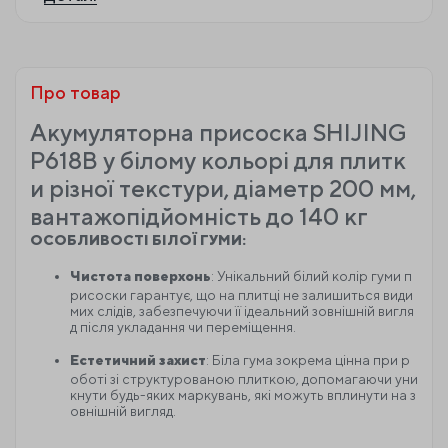
Про товар
Акумуляторна присоска SHIJING
P618B у білому кольорі для плитк
и різної текстури, діаметр 200 мм,
вантажопідйомність до 140 кг
ОСОБЛИВОСТІ БІЛОЇ ГУМИ:
Чистота поверхонь
: Унікальний білий колір гуми п
рисоски гарантує, що на плитці не залишиться види
мих слідів, забезпечуючи її ідеальний зовнішній вигля
д після укладання чи переміщення.
Естетичний захист
: Біла гума зокрема цінна при р
оботі зі структурованою плиткою, допомагаючи уни
кнути будь-яких маркувань, які можуть вплинути на з
овнішній вигляд.