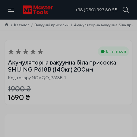
UA
+38 (050) 393 80 55
Каталог
Вакуумні присоски
Акумуляторна вакуумна біла прис
В наявності
Акумуляторна вакуумна біла присоска
SHIJING P618B (140кг) 200мм
Код товару:NOVQO_P618B-1
1900
₴
1690
₴