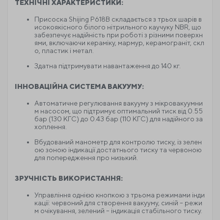
ТЕХНІЧНІ ХАРАКТЕРИСТИКИ:
Присоска Shijing P618B складається з трьох шарів в
исокоякісного білого нітрильного каучуку NBR, що
забезпечує надійність при роботі з різними поверхн
ями, включаючи кераміку, мармур, керамограніт, скл
о, пластик і метал.
Здатна підтримувати навантаження до 140 кг.
ІННОВАЦІЙНА СИСТЕМА ВАКУУМУ:
Автоматичне регулювання вакууму з мікровакуумни
м насосом, що підтримує оптимальний тиск від 0.55
бар (130 КГС) до 0.43 бар (110 КГС) для надійного за
хоплення.
Вбудований манометр для контролю тиску, із зелен
ою зоною індикації достатнього тиску та червоною
для попередження про низький.
ЗРУЧНІСТЬ ВИКОРИСТАННЯ:
Управління однією кнопкою з трьома режимами інди
кації: червоний для створення вакууму, синій – режи
м очікування, зелений – індикація стабільного тиску.