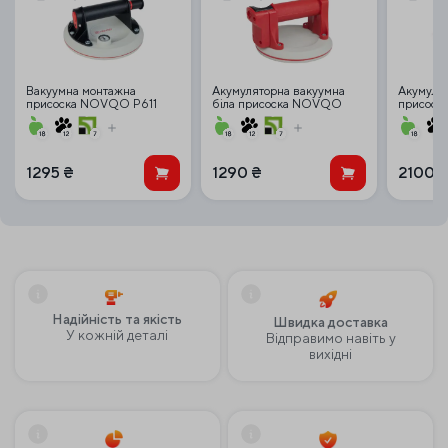
Вакуумна монтажна
Акумуляторна вакуумна
Акумуля
присоска NOVQO P611
біла присоска NOVQO
присоска
(140кг) з манометром
150AW (150 мм) в кейсі
6112 з а
1295
₴
1290
₴
2100
Надійність та якість
Швидка доставка
У кожній деталі
Відправимо навіть у
вихідні