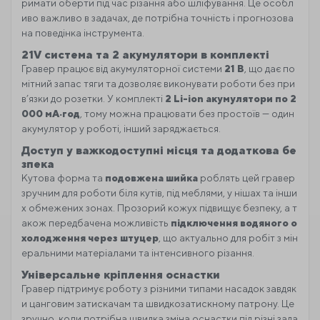
римати оберти під час різання або шліфування. Це особл
иво важливо в задачах, де потрібна точність і прогнозова
на поведінка інструмента.
21V система та 2 акумулятори в комплекті
Гравер працює від акумуляторної системи
21 В
, що дає по
мітний запас тяги та дозволяє виконувати роботи без при
в’язки до розетки. У комплекті
2 Li-ion акумулятори по 2
000 мА·год
, тому можна працювати без простоїв — один
акумулятор у роботі, інший заряджається.
Доступ у важкодоступні місця та додаткова бе
зпека
Кутова форма та
подовжена шийка
роблять цей гравер
зручним для роботи біля кутів, під меблями, у нішах та інши
х обмежених зонах. Прозорий кожух підвищує безпеку, а т
акож передбачена можливість
підключення водяного о
холодження через штуцер
, що актуально для робіт з мін
еральними матеріалами та інтенсивного різання.
Універсальне кріплення оснастки
Гравер підтримує роботу з різними типами насадок завдяк
и цанговим затискачам та швидкозатискному патрону. Це
зручно, коли потрібна швидка зміна оснастки під різні зада