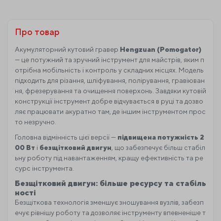
Про товар
Акумуляторний кутовий гравер
Hengzuan (Pomogator)
— це потужний та зручний інструмент для майстрів, яким п
отрібна мобільність і контроль у складних місцях. Модель
підходить для різання, шліфування, полірування, гравіюван
ня, фрезерування та очищення поверхонь. Завдяки кутовій
конструкції інструмент добре відчувається в руці та дозво
ляє працювати акуратно там, де іншим інструментом прос
то незручно.
Головна відмінність цієї версії —
підвищена потужність 2
00 Вт
і
безщітковий двигун
, що забезпечує більш стабіл
ьну роботу під навантаженням, кращу ефективність та ре
сурс інструмента.
Безщітковий двигун: більше ресурсу та стабіль
ності
Безщіткова технологія зменшує зношування вузлів, забезп
ечує рівнішу роботу та дозволяє інструменту впевненіше т