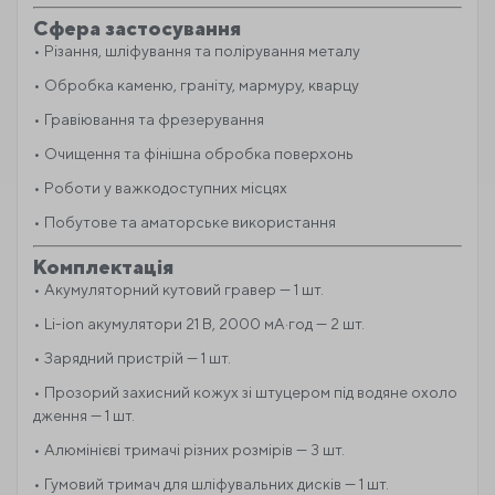
Сфера застосування
• Різання, шліфування та полірування металу
• Обробка каменю, граніту, мармуру, кварцу
• Гравіювання та фрезерування
• Очищення та фінішна обробка поверхонь
• Роботи у важкодоступних місцях
• Побутове та аматорське використання
Комплектація
• Акумуляторний кутовий гравер — 1 шт.
• Li-ion акумулятори 21 В, 2000 мА·год — 2 шт.
• Зарядний пристрій — 1 шт.
• Прозорий захисний кожух зі штуцером під водяне охоло
дження — 1 шт.
• Алюмінієві тримачі різних розмірів — 3 шт.
• Гумовий тримач для шліфувальних дисків — 1 шт.