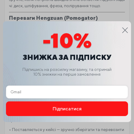
чі: диск, шліфування, фреза, полірування тощо.
Переваги Hengzuan (Pomogator)
• Потужність 200 Вт — для більш складних робіт
• Безщітковий двигун — ресурс, стабільність і ефективніст
ь
• Акумуляторна система 21 В — автономність без втрати п
родуктивності
ЗНИЖКА ЗА ПІДПИСКУ
• 2 акумулятори в комплекті — менше пауз під час роботи
Підпишись на розсилку магазину, та отримай
• Регулювання швидкості — підлаштування під матеріал та
10% знижки на перше замовлення
насадку
• Кутова конструкція + подовжена шийка — зручно у важк
одоступних місцях
• Прозорий кожух з можливістю водяного охолодження
Підписатися
• Велика сумісність оснастки: цанги + швидкозатискний па
Alternative:
трон
• Поставляється у кейсі — зручно зберігати та перевозити