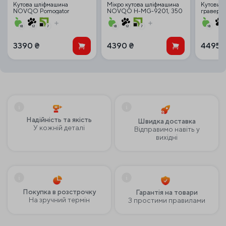
Кутова шліфмашина
Мікро кутова шліфмашина
Кутовий
NOVQO Pomogator
NOVQO H-MG-9201, 350
гравер H
(гравер) 350 Вт, 3000–
Вт, 3000–15000 об/хв, з
100W, 2 
15000 об/хв
набором дисків
3390
₴
4390
₴
4495
Надійність та якість
Швидка доставка
У кожній деталі
Відправимо навіть у
вихідні
Покупка в розстрочку
Гарантія на товари
На зручний термін
З простими правилами