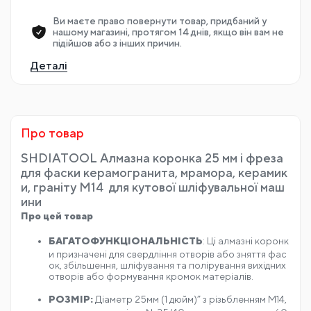
Ви маєте право повернути товар, придбаний у
нашому магазині, протягом 14 днів, якщо він вам не
підійшов або з інших причин.
Деталі
Про товар
SHDIATOOL Алмазна коронка 25 мм і фреза
для фаски керамогранита, мрамора, керамик
и, граніту М14 для кутової шліфувальної маш
ини
Про цей товар
БАГАТОФУНКЦІОНАЛЬНІСТЬ
: Ці алмазні коронк
и призначені для свердління отворів або зняття фас
ок, збільшення, шліфування та полірування вихідних
отворів або формування кромок матеріалів.
РОЗМІР:
Діаметр 25мм (1 дюйм)” з різьбленням М14,
алмазна зернистість №35/40, загальна довжина 60