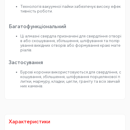
Технологія вакуумної пайки забезпечує високу ефек
тивність роботи.
Багатофункціональний
Ці алмазні свердла призначені для свердління отворі
в або скошування, збільшення, шліфування та полір
ування вихідних отворів або формування краю мате
ріалів.
Застосування
Бурові коронки використовуються для свердління, с
кошування, збільшення, шліфування порцелянової п
литки, мармуру, кладки, цегли, граніту та всіх звичай
них каменів.
Характеристики