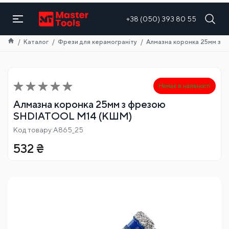
UA
+38 (050) 393 80 55
Каталог
Фрези для керамограніту
Алмазна коронка 25мм з 
Немає в наявності
Алмазна коронка 25мм з фрезою
SHDIATOOL М14 (КШМ)
Код товару:A865_25
532
₴