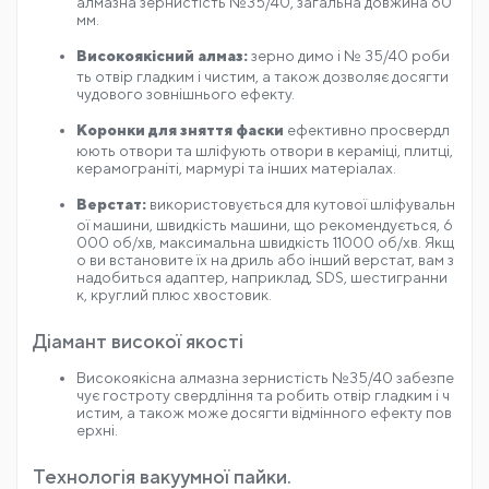
мм.
Високоякісний алмаз:
зерно димо і № 35/40 роби
ть отвір гладким і чистим, а також дозволяє досягти
чудового зовнішнього ефекту.
Коронки для зняття фаски
ефективно просвердл
юють отвори та шліфують отвори в кераміці, плитці,
керамограніті, мармурі та інших матеріалах.
Верстат:
використовується для кутової шліфувальн
ої машини, швидкість машини, що рекомендується, 6
000 об/хв, максимальна швидкість 11000 об/хв. Якщ
о ви встановите їх на дриль або інший верстат, вам з
надобиться адаптер, наприклад, SDS, шестигранни
к, круглий плюс хвостовик.
Діамант високої якості
Високоякісна алмазна зернистість №35/40 забезпе
чує гостроту свердління та робить отвір гладким і ч
истим, а також може досягти відмінного ефекту пов
ерхні.
Технологія вакуумної пайки.