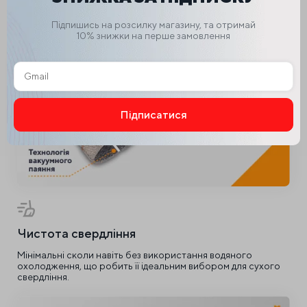
Завдяки особливій технології, ресурс коронки збільшено
на 20% у порівнянні зі стандартними моделями.
Підпишись на розсилку магазину, та отримай
10% знижки на перше замовлення
Підписатися
Alternative:
Чистота свердління
Мінімальні сколи навіть без використання водяного
охолодження, що робить її ідеальним вибором для сухого
свердління.