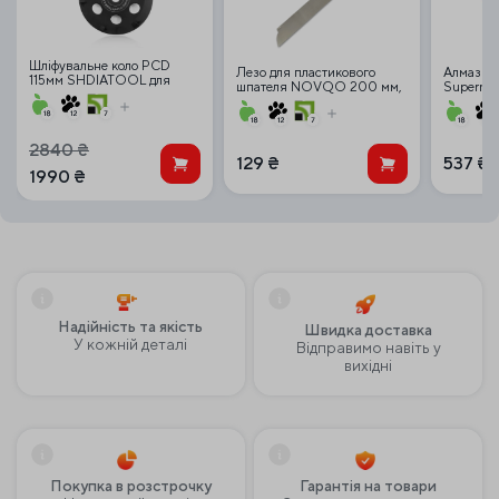
Шліфувальне коло PCD
Лезо для пластикового
Алмазна
115мм SHDIATOOL для
шпателя NOVQO 200 мм,
Supernov
видалення епоксидного
0.5 мм (пряме)
клею, мастики, фарби…
2840
₴
129
₴
537
₴
1990
₴
Надійність та якість
Швидка доставка
У кожній деталі
Відправимо навіть у
вихідні
Покупка в розстрочку
Гарантія на товари