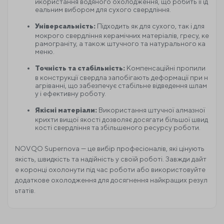
икористання водяного охолодження, що робить її ід
еальним вибором для сухого свердління.
Універсальність:
Підходить як для сухого, так і для
мокрого свердління керамічних матеріалів, гресу, ке
рамограніту, а також штучного та натурального ка
меню.
Точність та стабільність:
Компенсаційні пропили
в конструкції свердла запобігають деформації при н
агріванні, що забезпечує стабільне відведення шлам
у і ефективну роботу.
Якісні матеріали:
Використання штучної алмазної
крихти вищої якості дозволяє досягати більшої швид
кості свердління та збільшеного ресурсу роботи.
NOVQO Supernova — це вибір професіоналів, які цінують
якість, швидкість та надійність у своїй роботі. Завжди дайт
е коронці охолонути під час роботи або використовуйте
додаткове охолодження для досягнення найкращих резул
ьтатів.