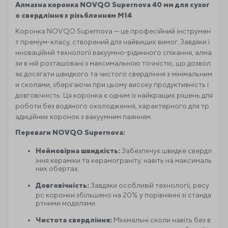
Алмазна коронка NOVQO Supernova 40 мм для сухог
о свердління з різьбленням M14
Коронка NOVQO Supernova — це професійний інструмен
т преміум-класу, створений для найвищих вимог. Завдяки і
нноваційній технології вакуумно-рідинного спікання, алма
зи в ній розташовані з максимальною точністю, що дозвол
яє досягати швидкого та чистого свердління з мінімальним
и сколами, зберігаючи при цьому високу продуктивність і
довговічність. Ця коронка є одним із найкращих рішень для
роботи без водяного охолодження, характерного для тр
адиційних коронок з вакуумним паянням.
Переваги NOVQO Supernova:
Неймовірна швидкість:
Забезпечує швидке свердл
іння кераміки та керамограніту, навіть на максималь
них обертах.
Довговічність:
Завдяки особливій технології, ресу
рс коронки збільшено на 20% у порівнянні зі станда
ртними моделями.
Чистота свердління:
Мінімальні сколи навіть без в