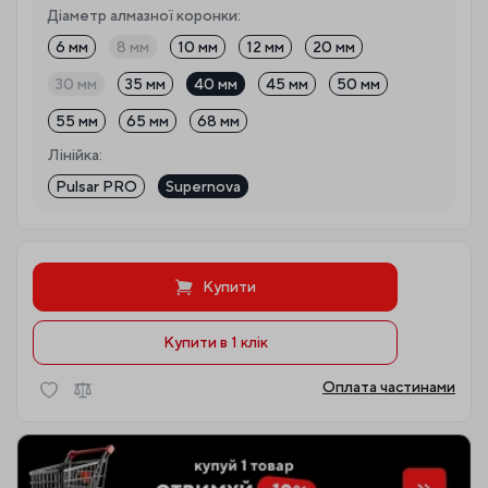
Діаметр алмазної коронки:
6 мм
8 мм
10 мм
12 мм
20 мм
30 мм
35 мм
40 мм
45 мм
50 мм
55 мм
65 мм
68 мм
Лінійка:
Pulsar PRO
Supernova
Купити
Купити в 1 клiк
Оплата частинами