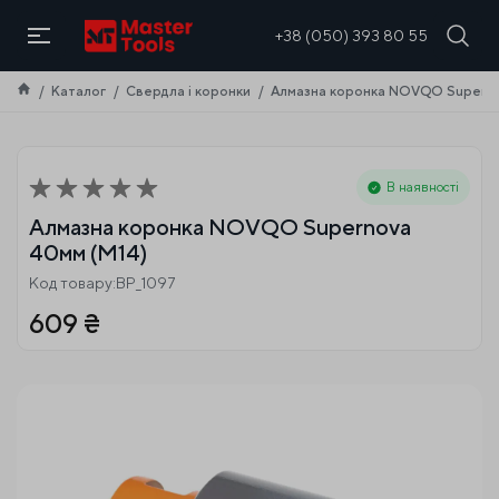
UA
+38 (050) 393 80 55
Каталог
Свердла і коронки
Алмазна коронка NOVQO Superno
В наявності
Алмазна коронка NOVQO Supernova
40мм (М14)
Код товару:BP_1097
609
₴