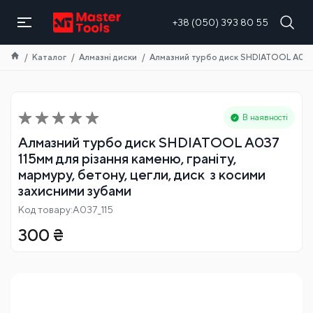
UA
+38 (050) 393 80 55
Каталог
Алмазні диски
Алмазний турбо диск SHDIATOOL A037 1
В наявності
Алмазний турбо диск SHDIATOOL A037
115мм для різання каменю, граніту,
мармуру, бетону, цегли, диск з косими
захисними зубами
Код товару:A037_115
300
₴