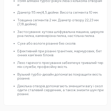
115мм алмазні турбо-ріжучі леза з кількома отворам
и
Діаметр 115 мм/4,5 дюйми. Висота сегмента 10 мм.
Товщина сегментів 2 мм. Діаметр отвору 22,23 мм
(7/8 дюйми).
Застосування: кутова шліфувальна машина, циркуля
рна пилка, каменерізна пилка, настільна пилка.
Сухе або вологе різання без сколів.
Ефективний при різанні гранітних, мармурових, бет
онних кам’яних блоків.
Лезо гарячого пресування забезпечує тривалий тер
мін служби, професійну якість.
Вузький турбо-дизайн допомагає покращити якість
різання.
Декілька отворів допомагають зменшити вагу і охол
одити сталевий сердечник, а також знизити шум при
різанні.