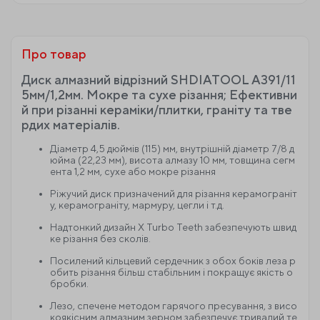
Про товар
Диск алмазний відрізний SHDIATOOL A391/11
5мм/1,2мм. Мокре та сухе різання; Ефективни
й при різанні кераміки/плитки, граніту та тве
рдих матеріалів.
Діаметр 4,5 дюймів (115) мм, внутрішній діаметр 7/8 д
юйма (22,23 мм), висота алмазу 10 мм, товщина сегм
ента 1,2 мм, сухе або мокре різання
Ріжучий диск призначений для різання керамограніт
у, керамограніту, мармуру, цегли і т.д.
Надтонкий дизайн X Turbo Teeth забезпечують швид
ке різання без сколів.
Посилений кільцевий сердечник з обох боків леза р
обить різання більш стабільним і покращує якість о
бробки.
Лезо, спечене методом гарячого пресування, з висо
коякісним алмазним зерном забезпечує тривалий те