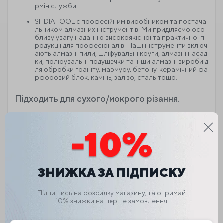
рмін служби.
SHDIATOOL є професійним виробником та постача
льником алмазних інструментів. Ми приділяємо осо
бливу увагу наданню високоякісної та практичної п
родукції для професіоналів. Наші інструменти включ
ають алмазні пили, шліфувальні круги, алмазні насад
ки, полірувальні подушечки та інши алмазні вироби д
ля обробки граніту, мармуру, бетону. керамічний фа
рфоровий блок, камінь, залізо, сталь тощо.
Підходить для сухого/мокрого різання.
Леза виготовлені з турбо-алмазного сегмента висо
кої твердості та високоміцної сталі з конструкцією з
кількома отворами.
Це може покращити розсіювання тепла, видалення
стружки та знизити шум,
ЗНИЖКА ЗА ПІДПИСКУ
Ви можете використовувати їх у сухому/мокрому ст
ані.
Підпишись на розсилку магазину, та отримай
Надтонкий дизайн X Turbo Teeth
10% знижки на перше замовлення
Конструкція Super Thin X Teeth Turbo не тільки забе