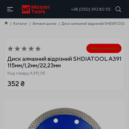
UA
+38 (050) 393 80 55
Каталог
Алмазні диски
Диск алмазний відрізний SHDIATOOL A3
Немає в наявності
Диск алмазний відрізний SHDIATOOL A391
115мм/1,2мм/22,23мм
Код товару:A391_115
352
₴