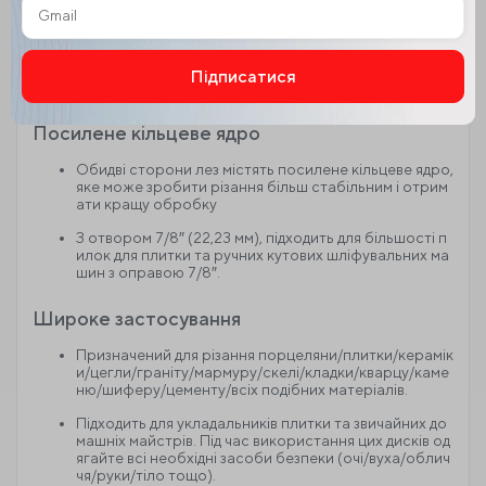
зпечує швидші та плавні різання, але також забезпеч
ує скорочення стружки з меншою кількістю пилу та
довший термін служби,
Це може принести вищу ефективність роботи та ек
Підписатися
ономічні вигоди
Alternative:
Посилене кільцеве ядро
Обидві сторони лез містять посилене кільцеве ядро,
яке може зробити різання більш стабільним і отрим
ати кращу обробку
З отвором 7/8″ (22,23 мм), підходить для більшості п
илок для плитки та ручних кутових шліфувальних ма
шин з оправою 7/8″.
Широке застосування
Призначений для різання порцеляни/плитки/керамік
и/цегли/граніту/мармуру/скелі/кладки/кварцу/каме
ню/шиферу/цементу/всіх подібних матеріалів.
Підходить для укладальників плитки та звичайних до
машніх майстрів. Під час використання цих дисків од
ягайте всі необхідні засоби безпеки (очі/вуха/облич
чя/руки/тіло тощо).