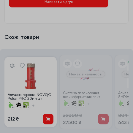
Написати відгук
Схожі товари
Немає в наявності
Нема
Система перенесення
Алмазна
Алмазна коронка NOVQO
великоформатних плит
SHDIATO
Pulsar PRO 20мм для
SHIJING P708-P618B
сухого с
сухого свердління М14
(КШМ)
32000
₴
804
₴
212
₴
27500
₴
643
₴