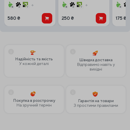
115мм/2,3мм/22,23мм
(115*15*2
кераміки
580
₴
250
₴
175
₴
Надійність та якість
Швидка доставка
У кожній деталі
Відправимо навіть у
вихідні
Покупка в розстрочку
Гарантія на товари
На зручний термін
З простими правилами