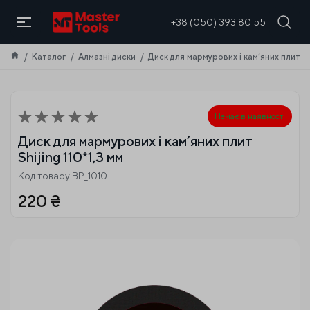
UA
+38 (050) 393 80 55
Каталог
Алмазні диски
Диск для мармурових і кам’яних плит Shi
Немає в наявності
Диск для мармурових і кам’яних плит
Shijing 110*1,3 мм
Код товару:BP_1010
220
₴