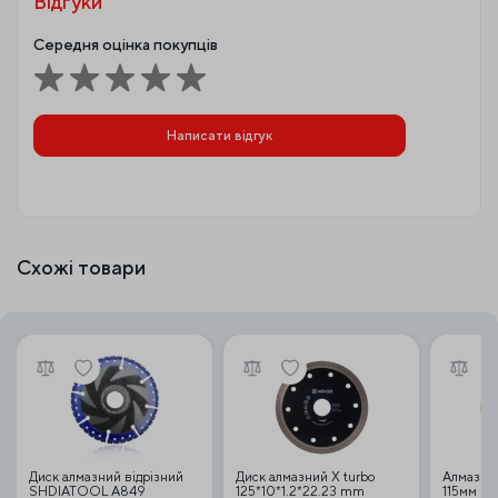
Відгуки
Середня оцінка покупців
Написати відгук
Схожі товари
Диск алмазний відрізний
Диск алмазний X turbo
Алмазний
SHDIATOOL A849
125*10*1.2*22.23 mm
115мм 