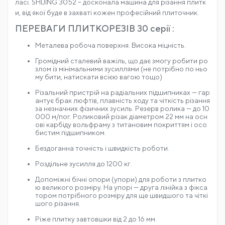
и, від якої буде в захваті кожен професійний плиточник.
ПЕРЕВАГИ ПЛИТКОРЕЗІВ 30 серії :
Металева робоча поверхня. Висока міцність.
Громідний сталевий важіль, що дає змогу робити ро
злом із мінімальними зусиллями (не потрібно по ньо
му бити, натискати всією вагою тощо)
Різальний пристрій на радіальних підшипниках — гар
антує брак люфтів, плавність ходу та чіткість різання
за незначних фізичних зусиль. Резерв ролика — до 10
000 м/пог. Роликовий різак діаметром 22 мм на осн
ові карбіду вольфраму з титановим покриттям і осо
бистим підшипником.
Бездоганна точність і швидкість роботи.
Роздільне зусилля до 1200 кг.
Допоміжні бічні опори (упори) для роботи з плитко
ю великого розміру. На упорі — друга лінійка з фікса
тором потрібного розміру для ще швидшого та чіткі
шого різання.
Ріже плитку завтовшки від 2 до 16 мм.