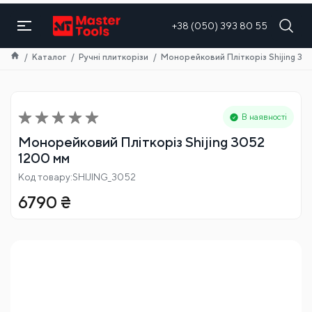
UA
+38 (050) 393 80 55
Каталог
Ручні плиткорізи
Монорейковий Пліткоріз Shijing 30
В наявності
Монорейковий Пліткоріз Shijing 3052
1200 мм
Код товару:SHIJING_3052
6790
₴