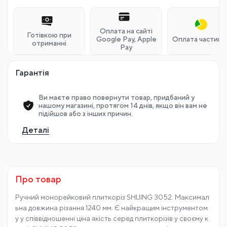
Оплата на сайті
Готівкою при
Google Pay, Apple
Оплата частина
отриманні
Pay
Гарантія
Ви маєте право повернути товар, придбаний у
нашому магазині, протягом 14 днів, якщо він вам не
підійшов або з інших причин.
Деталі
Про товар
Ручний монорейковий плиткоріз SHIJING 3052. Максимал
ьна довжина різання 1240 мм. Є найкращим інструментом
у у співвідношенні ціна якість серед плиткорізів у своєму к
ласі. SHIJING 3052 – досконала машина для різання плитк