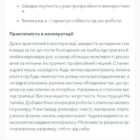
Швидка окупність у разі професійного використанн
я.
Велика вага — гарантує стійкість під час роботи.
Практичність в експлуатації
Дуже практичний в експлуатації, швидкість укладання з ни
м вища за те, що потім болгаркою не треба підстригати й
лінійка відповідає різі, а лазер збільшує можливості для різ
ання за мітками. Інструмент професійний і міцний. Станин
а дуже міцна, на радість будь-якому керамограніту, можна
різати під будь-яким кутом, різець на кулькопідшипниках, в
се відрегульоване, рухома частина обладнана так, що зус
илля на лам плитки не потрібно. Напрямна зі сталі має виг
ляд трапеції. Висока міцність і жорсткість. Конструкція Ме
талева. Добавні бічні опори для роботи з плиткою велико
го розміру. Ріже тверді, рельєфні, товсті, матеріали, плитк
у різної форми, кахель, керамограніт. Чудова видимість зо
ни розмітки завдяки монорельсу. Можливість різання в пр
отилежному напрямку, тобто: від себе.