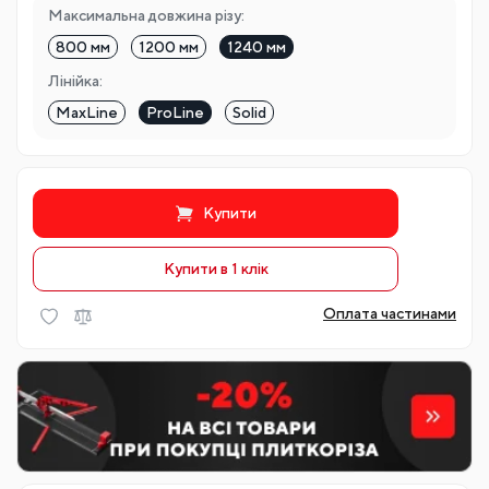
Максимальна довжина різу:
800 мм
1200 мм
1240 мм
Лінійка:
MaxLine
ProLine
Solid
Купити
Купити в 1 клiк
Оплата частинами