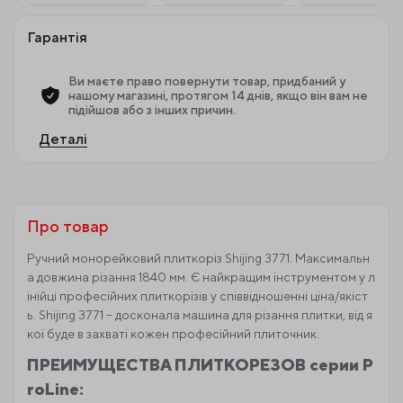
Гарантія
Ви маєте право повернути товар, придбаний у
нашому магазині, протягом 14 днів, якщо він вам не
підійшов або з інших причин.
Деталі
Про товар
Ручний монорейковий плиткоріз Shijing 3771. Максимальн
а довжина різання 1840 мм. Є найкращим інструментом у л
інійці професійних плиткорізів у співвідношенні ціна/якіст
ь. Shijing 3771 – досконала машина для різання плитки, від я
кої буде в захваті кожен професійний плиточник.
ПРЕИМУЩЕСТВА ПЛИТКОРЕЗОВ серии P
roLine: