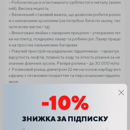
• Робоче місце із ін’єктованого сріблястого металу (алюм
іній). Висока міцність.
• Величезний сталевий важіль, що дозволяє робити розло
м з незначними зусиллями (не потрібно бити по ньому, тис
нути всією вагою і тд).
• Вмонтовані лінійки з лазерним прицілом – утворюємо міт
ки на плитці, поєднуємо лазер та робимо різ. Лазер працю
є на простих пальчикових батареях.
• Ріжучий пристрій на радіальних підшипниках – гарантує
відсутність люфтів, плавність ходу та чіткість різання за не
значних фізичних зусиль. Резерв ролика – до 30 000 м/по
г. Роликовий різець діаметром 22 мм на основі карбіду вол
ьфраму з титановим покриттям та персональним підшипн
иком.
• Бездоганна точність та швидкість роботи.
• Зусилля, що розділяє, до 1200 кг.
• Велика вага – гарантує надійність під час роботи.
• Прорізує плитку завтовшки від 2 до 16 мм.
• На упорі – друга лінійка з фіксатором потрібного розмір
ЗНИЖКА ЗА ПІДПИСКУ
у для ще більш точного та швидкого різання. Додаткові біч
ні алюмінієві опори для роботи з плиткою великого форм