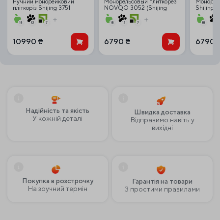
Ручний монорейковий
Монорельсовый плиткорез
Монорейк
пліткоріз Shijing 3751
NOVQO 3052 (Shijing
Shijing 
1200mm
3052) 1200 мм
10990
₴
6790
₴
6790
Надійність та якість
Швидка доставка
У кожній деталі
Відправимо навіть у
вихідні
Покупка в розстрочку
Гарантія на товари
На зручний термін
З простими правилами