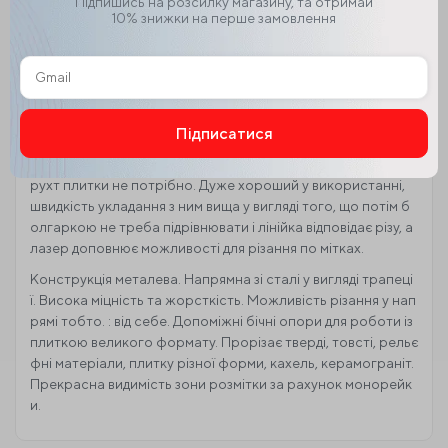
ату.
Підпишись на розсилку магазину, та отримай
10% знижки на перше замовлення
• Швидка рентабельність під час професійного використа
ння.
Практичність в експлуатації
Інструмент професійний та надійний. Опора дуже стійка,
на радість будь-якому керамограніту, можна різати під буд
Підписатися
ь-яким кутом, різець на шарикопідшипниках, все налаштов
ане, рухома частина сконструйована так, що зусилля на б
Alternative:
рухт плитки не потрібно. Дуже хороший у використанні,
швидкість укладання з ним вища у вигляді того, що потім б
олгаркою не треба підрівнювати і лінійка відповідає різу, а
лазер доповнює можливості для різання по мітках.
Конструкція металева. Напрямна зі сталі у вигляді трапеці
ї. Висока міцність та жорсткість. Можливість різання у нап
рямі тобто. : від себе. Допоміжні бічні опори для роботи із
плиткою великого формату. Прорізає тверді, товсті, рельє
фні матеріали, плитку різної форми, кахель, керамограніт.
Прекрасна видимість зони розмітки за рахунок монорейк
и.