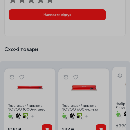
Написати відгук
Схожі товари
Набір ш
Пластиковий шпатель
Пластиковий шпатель
Finish pr
NOVQO 1000мм, лезо
NOVQO 600мм, лезо
лезами 0
0,3мм
0,5мм
6990
1010
₴
682
₴