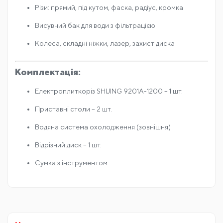
Різи: прямий, під кутом, фаска, радіус, кромка
Висувний бак для води з фільтрацією
Колеса, складні ніжки, лазер, захист диска
Комплектація:
Електроплиткоріз SHIJING 9201A-1200 – 1 шт.
Приставні столи – 2 шт.
Водяна система охолодження (зовнішня)
Відрізний диск – 1 шт.
Сумка з інструментом