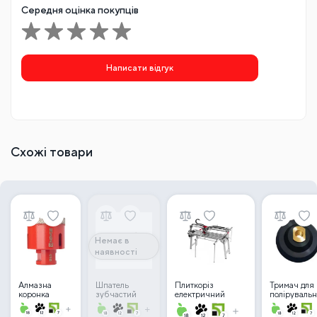
Середня оцінка покупців
Написати відгук
Схожі товари
Немає в
наявності
Алмазна
Шпатель
Плиткоріз
Тримач для
коронка
зубчастий
електричний
поліруваль
NOVQO
Shijing 5107-
SHIJING (9033)
кругів
Pulsar PRO
1260-15 з
SJZ-ZD 1200, з
NOVQO