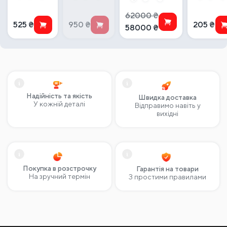
50мм (М14)
нержавіючої
автоматикою
100мм
сталі 120*600
62000
₴
мм зуб 15 мм
525
₴
950
₴
205
₴
58000
₴
Надійність та якість
Швидка доставка
У кожній деталі
Відправимо навіть у
вихідні
Покупка в розстрочку
Гарантія на товари
На зручний термін
З простими правилами