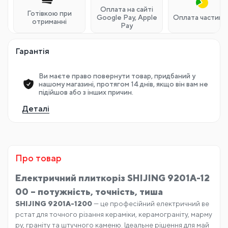
Оплата на сайті
Готівкою при
Google Pay, Apple
Оплата частина
отриманні
Pay
Гарантія
Ви маєте право повернути товар, придбаний у
нашому магазині, протягом 14 днів, якщо він вам не
підійшов або з інших причин.
Деталі
Про товар
Електричний плиткоріз SHIJING 9201A-12
00 – потужність, точність, тиша
SHIJING 9201A-1200
— це професійний електричний ве
рстат для точного різання кераміки, керамограніту, марму
ру, граніту та штучного каменю. Ідеальне рішення для май