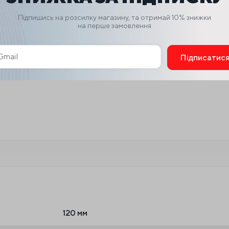
Підпишись на розсилку магазину, та отримай 10% знижки
на перше замовлення
Підписатис
ive:
120 мм