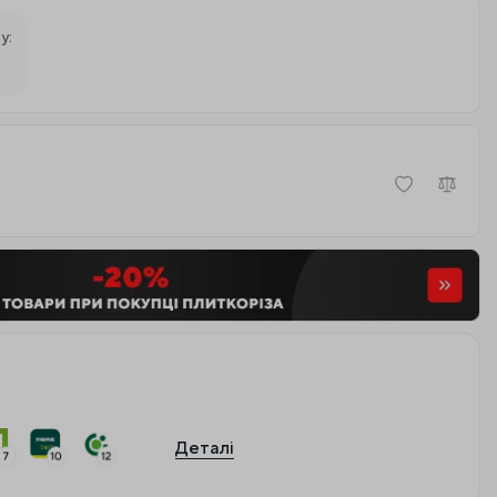
у:
Деталі