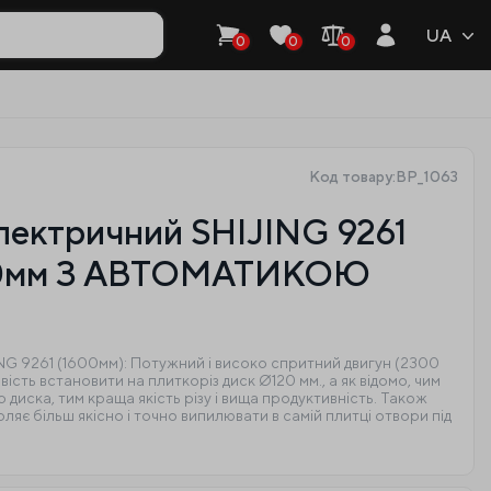
UA
0
0
0
Код товару:BP_1063
лектричний SHIJING 9261
600мм З АВТОМАТИКОЮ
ING 9261 (1600мм): Потужний і високо спритний двигун (2300
ість встановити на плиткоріз диск Ø120 мм., а як відомо, чим
 диска, тим краща якість різу і вища продуктивність. Також
ляє більш якісно і точно випилювати в самій плитці отвори під