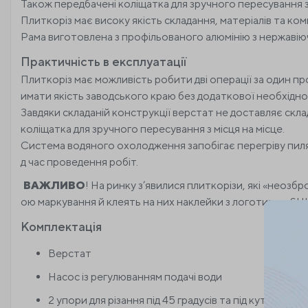
Також передбачені коліщатка для зручного пересування з 
Плиткоріз має високу якість складання, матеріалів та ко
Рама виготовлена з профільованого алюмінію з нержавіючи
Практичність в експлуатації
Плиткоріз має можливість робити дві операції за один про
имати якість заводського краю без додаткової необхідн
Завдяки складаній конструкції верстат не доставляє скла
коліщатка для зручного пересування з місця на місце.
Система водяного охолодження запобігає перегріву пилял
д час проведення робіт.
ВАЖЛИВО
! На ринку з’явилися плиткорізи, які «неозб
ою маркування й клеять на них наклейки з логотипом SH
Комплектація
Верстат
Насос із регулюванням подачі води
2 упори для різання під 45 градусів та під кутом