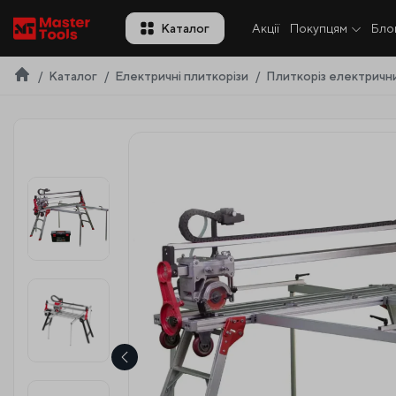
UA
Каталог
Акції
Покупцям
Бло
Каталог
Електричні плиткорізи
Плиткоріз електричн