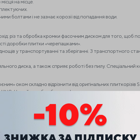
місця на місце.
мплектуючих.
ми болтами і не зазнає корозії від попадання води.
хід: різ та обробка кромки фасочним диском для того, щоб позб
ості доробки плитки «черепашками».
днощів у транспортуванні та зберіганні. З транспортного ста
ьного диска, а також сприяє роботі без пилу. Спеціальний к
роєним» оком складно відрізнити від оригінальних плиткорізів 
IJING. Не дайте себе обдурити!
ЗНИЖКА ЗА ПІДПИСКУ