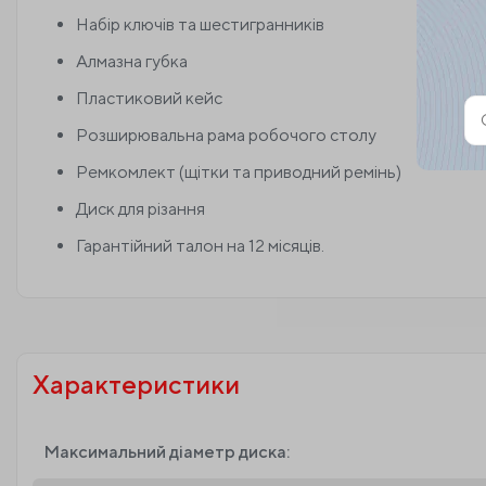
Набір ключів та шестигранників
Алмазна губка
Пластиковий кейс
Розширювальна рама робочого столу
Alternat
Ремкомлект (щітки та приводний ремінь)
Диск для різання
Гарантійний талон на 12 місяців.
Характеристики
Максимальний діаметр диска: