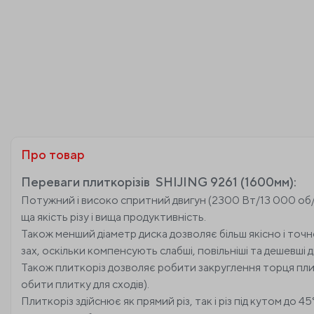
Про товар
Переваги плиткорізів SHIJING 9261 (1600мм):
Потужний і високо спритний двигун (2300 Вт/13 000 об/хв
ща якість різу і вища продуктивність.
Також менший діаметр диска дозволяє більш якісно і точ
зах, оскільки компенсують слабші, повільніші та дешевші д
Також плиткоріз дозволяє робити закруглення торця плитк
обити плитку для сходів).
Плиткоріз здійснює як прямий різ, так і різ під кутом до