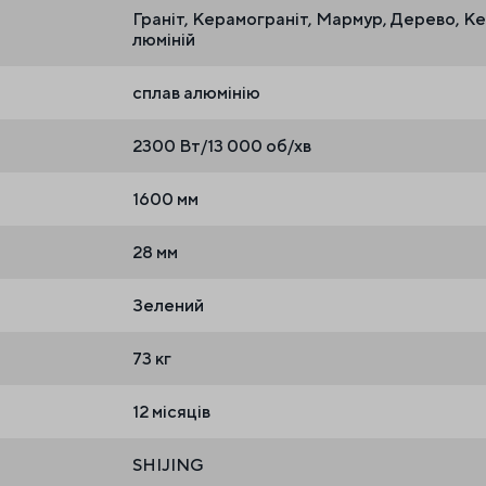
Граніт, Керамограніт, Мармур, Дерево, Ке
люміній
сплав алюмінію
2300 Вт/13 000 об/хв
1600 мм
28 мм
Зелений
73 кг
12 місяців
SHIJING