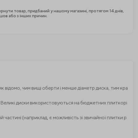
рнути товар, придбаний у нашому магазині, протягом 14 днів,
йшов або з інших причин.
к відомо, чим вищі оберти і менше діаметр диска, тим кра
о. Великі диски використовуються на бюджетних плиткорі
й частині (наприклад, є можливість зі звичайної плитки р