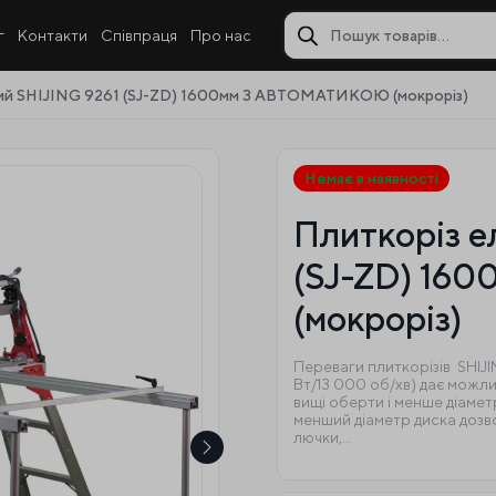
г
Контакти
Співпраця
Про нас
ий SHIJING 9261 (SJ-ZD) 1600мм З АВТОМАТИКОЮ (мокроріз)
Немає в наявності
Плиткоріз е
(SJ-ZD) 1
(мокроріз)
Переваги плиткорізів SHIJ
Вт/13 000 об/хв) дає можлив
вищі оберти і менше діаметр
менший діаметр диска дозво
лючки,…