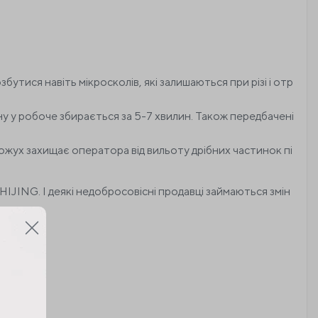
утися навіть мікросколів, які залишаються при різі і отр
ну у робоче збирається за 5-7 хвилин. Також передбачені
ожух захищає оператора від вильоту дрібних частинок пі
SHIJING. І деякі недобросовісні продавці займаються змін