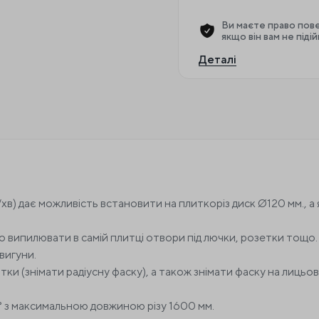
Ви маєте право пове
якщо він вам не піді
Деталі
) дає можливість встановити на плиткоріз диск Ø120 мм., а я
но випилювати в самій плитці отвори під лючки, розетки тощ
вигуни.
и (знімати радіусну фаску), а також знімати фаску на лицьові
 45° з максимальною довжиною різу 1600 мм.