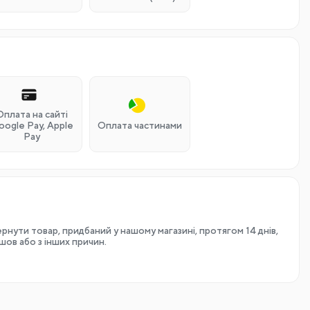
Оплата на сайті
oogle Pay, Apple
Оплата частинами
Pay
рнути товар, придбаний у нашому магазині, протягом 14 днів,
йшов або з інших причин.