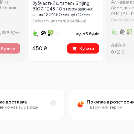
ійна
Алмазна 
Зубчастий шпатель Shijing
 з білою
68мм для 
5107-1248-10 з нержавіючої
М14 (КШМ
сталі 120*480 мм зуб 10 мм
Свердла і 
Зубчасті шпателі (гребінки)
д 359 ₴/міс
від 65 ₴/міс
840
₴
650
₴
Купити
Купити
672
₴
ка доставка
Покупка в розстроч
вимо навіть у вихідні
На зручний термін