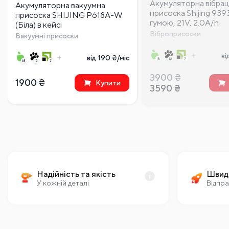
Акумуляторна вібрац
Акумуляторна вакуумна
присоска Shijing 9393
присоска SHIJING P618A-W
гумою, 21V, 2.0A/h
(Біла) в кейсі
Віброприсоски
Вакуумні присоски
ві
від 190 ₴/міс
3900
₴
1900
₴
Купити
3590
₴
Надійність та якість
Швид
У кожній деталі
Відпра