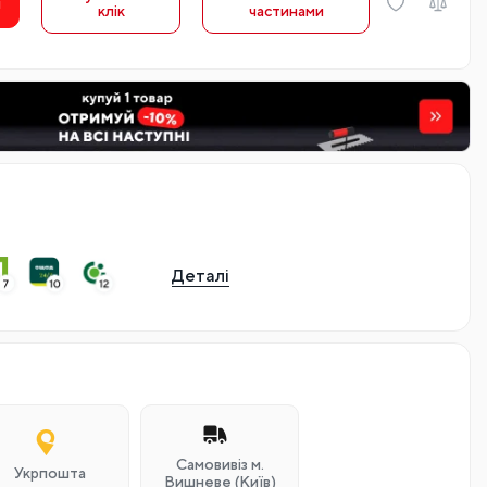
и
клiк
частинами
Деталі
Самовивіз м.
Укрпошта
Вишневе (Київ)