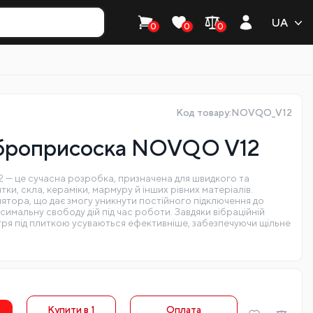
UA
0
0
0
Код товару:NOVQO_V12
іброприсоска NOVQO V12
— це сучасна розробка, призначена для швидкого та
и, скла, кераміки, мармуру й інших рівних матеріалів.
ятора, що дає змогу уникнути постійного підключення до
имальну свободу дій під час роботи. Завдяки вібраційній
ітря під плиткою усуваються ефективніше, забезпечуючи щільне
Купити в 1
Оплата