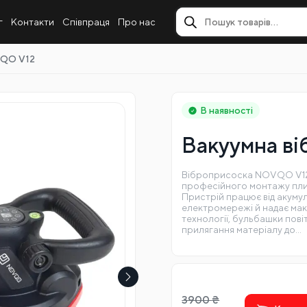
г
Контакти
Співпраця
Про нас
VQO V12
В наявності
Вакуумна в
Віброприсоска NOVQO V12 
професійного монтажу плитк
Пристрій працює від акумул
електромережі й надає макс
технології, бульбашки пов
прилягання матеріалу до…
3900
₴