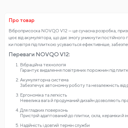
Про товар
Віброприсоска NOVQO V12 — це сучасна розробка, признач
цює від акумулятора, що дає змогу уникнути постійного п
ки повітря під плиткою усуваються ефективніше, забезпе
Переваги NOVQO V12:
Вібраційна технологія
Гарантує видалення повітряних порожнин під плитк
Акумуляторна система
Забезпечує автономну роботу та незалежність від 
Ергономіка та легкість
Невелика вага й продуманий дизайн дозволяють пр
Для гладких поверхонь
Пристрій адаптований до плитки, скла, кераміки й і
Надійність і довгий термін служби