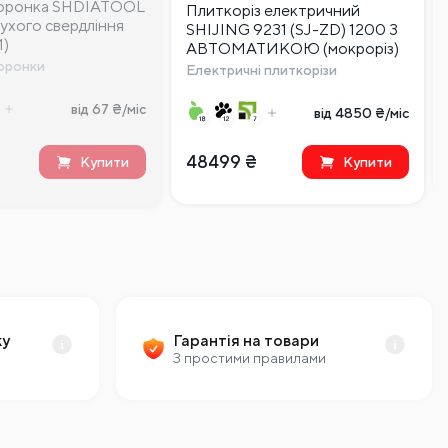
коронка SHDIATOOL
Плиткоріз електричний
сухого свердління
SHIJING 9231 (SJ-ZD) 1200 З
)
АВТОМАТИКОЮ (мокроріз)
коронки
Електричні плиткорізи
від 67 ₴/міс
від 4850 ₴/міс
48499
₴
Купити
Купити
ку
Гарантія на товари
З простими правилами