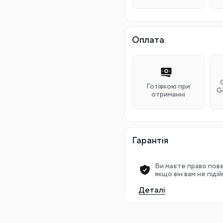
Оплата
Готівкою при
G
отриманні
Гарантія
Ви маєте право пове
якщо він вам не піді
Деталі