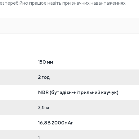
безперебійно працює навіть при значних навантаженнях.
150 мм
2 год
NBR (бутадієн-нітрильний каучук)
3,5 кг
16,8В 2000мАг
1