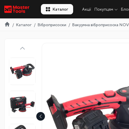
UA
Каталог
Акції
Покупцям
Бло
Каталог
Віброприсоски
Вакуумна віброприсоска NO