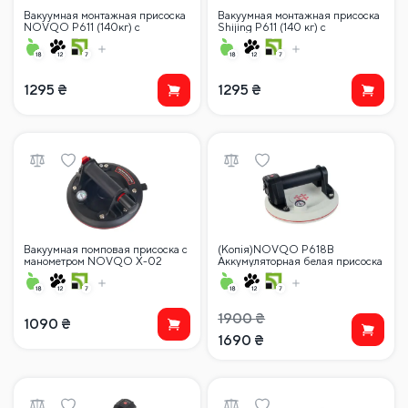
Вакуумная монтажная присоска
Вакуумная монтажная присоска
NOVQO P611 (140кг) с
Shijing P611 (140 кг) с
манометром
манометром
1295
₴
1295
₴
Вакуумная помповая присоска с
(Копія)NOVQO P618B
манометром NOVQO X-02
Аккумуляторная белая присоска
вакуумная помповая присоска с
(140 кг) 200 мм
манометром
1900
₴
1090
₴
1690
₴