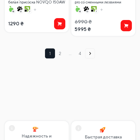
белая присоска NOVQO 150AW
pro со сменными лезвиями
(150 мм) в кейсе
0,5+0,3 мм
6990
₴
1290
₴
5995
₴
1
2
…
4
Надежность и
Быстрая доставка