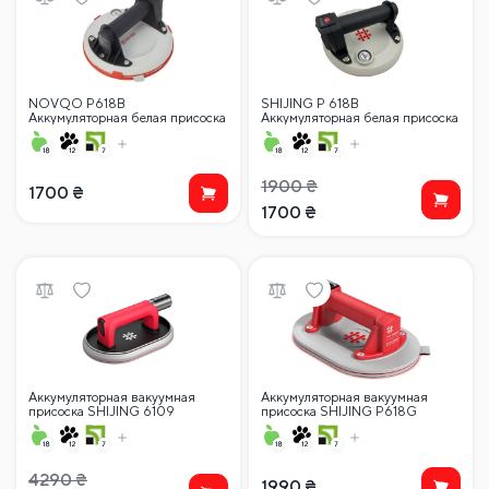
NOVQO P618B
SHIJING P 618B
Аккумуляторная белая присоска
Аккумуляторная белая присоска
(140 кг) 200 мм
(140 кг) 200 мм
1900
₴
1700
₴
1700
₴
Аккумуляторная вакуумная
Аккумуляторная вакуумная
присоска SHIJING 6109
присоска SHIJING P618G
(150×230 мм) с цифровым
(овальная) с автоподкачкой и
дисплеем, в кейсе
цифровым дисплеем, в кейсе
4290
₴
1990
₴