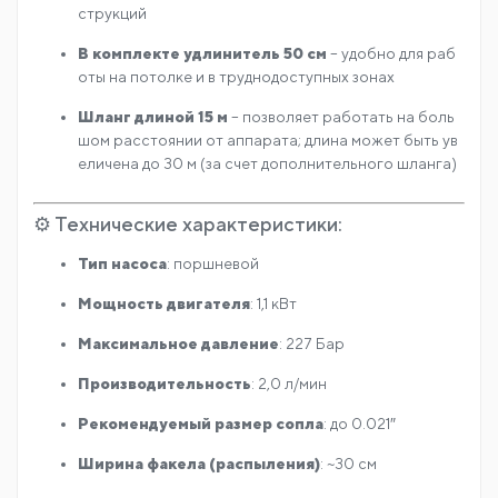
струкций
В комплекте удлинитель 50 см
– удобно для раб
оты на потолке и в труднодоступных зонах
Шланг длиной 15 м
– позволяет работать на боль
шом расстоянии от аппарата; длина может быть ув
еличена до 30 м (за счет дополнительного шланга)
⚙️ Технические характеристики:
Тип насоса
: поршневой
Мощность двигателя
: 1,1 кВт
Максимальное давление
: 227 Бар
Производительность
: 2,0 л/мин
Рекомендуемый размер сопла
: до 0.021″
Ширина факела (распыления)
: ~30 см
Максимальная длина шланга
: до 45 м