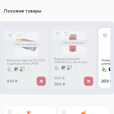
Похожие товары
Нет в наличии
Нет в наличии
Коронка алмазная
Алмазная коронка NOVQO
Лезвие 
SHDIATOOL 28 мм для
Supernova 30мм (М14)
шпателя
сухого сверления М14
250 мм, 
(УШМ)
350
₴
465
₴
203
₴
280
₴