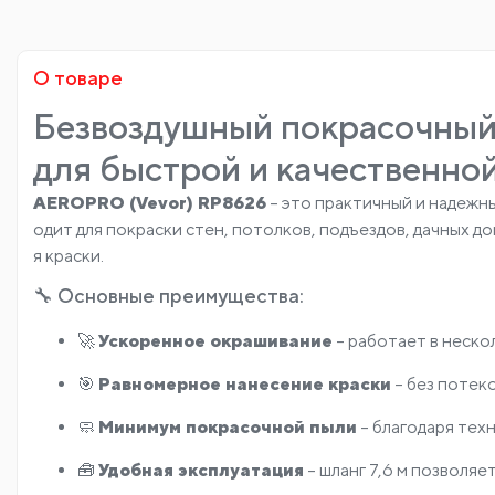
О товаре
Безвоздушный покрасочный
для быстрой и качественно
AEROPRO (Vevor) RP8626
– это практичный и надежн
одит для покраски стен, потолков, подъездов, дачных д
я краски.
🔧 Основные преимущества:
🚀
Ускоренное окрашивание
– работает в нескол
🎯
Равномерное нанесение краски
– без потек
🧼
Минимум покрасочной пыли
– благодаря тех
🧰
Удобная эксплуатация
– шланг 7,6 м позволя