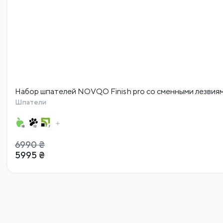
Набор шпателей NOVQO Finish pro со сменными лезвиям
Шпатели
6990
₴
5995
₴