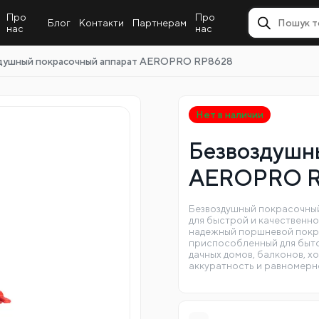
Про
Про
Блог
Контакти
Партнерам
нас
нас
душный покрасочный аппарат AEROPRO RP8628
Нет в наличии
Безвоздушн
AEROPRO R
Безвоздушный покрасочны
для быстрой и качественн
надежный поршневой покра
приспособленный для бытов
дачных домов, балконов, х
аккуратность и равномерн