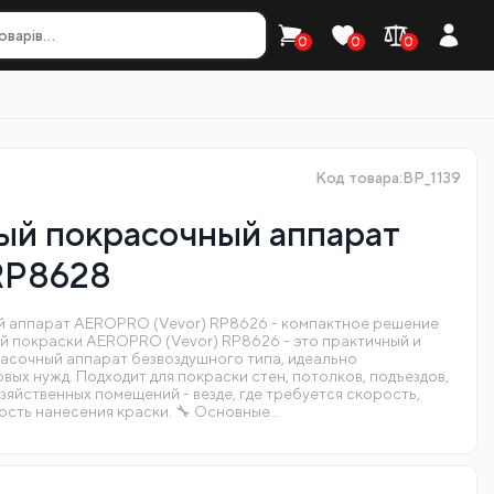
0
0
0
Код товара:BP_1139
ый покрасочный аппарат
P8628
й аппарат AEROPRO (Vevor) RP8626 - компактное решение
ой покраски AEROPRO (Vevor) RP8626 - это практичный и
сочный аппарат безвоздушного типа, идеально
ых нужд. Подходит для покраски стен, потолков, подъездов,
озяйственных помещений - везде, где требуется скорость,
ость нанесения краски. 🔧 Основные…