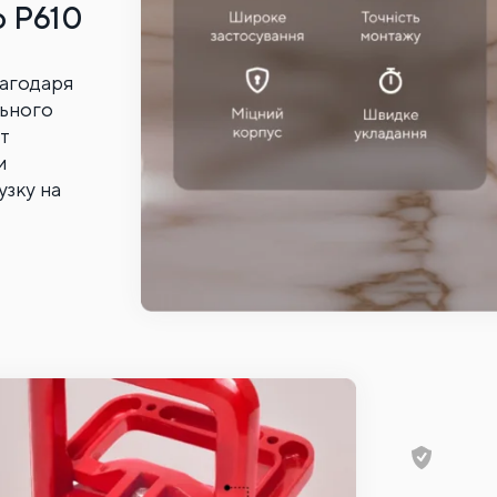
o P610
лагодаря
льного
нт
и
узку на