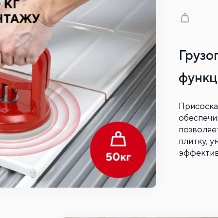
Грузо
функц
Присоска
обеспечив
позволяе
плитку, 
эффектив