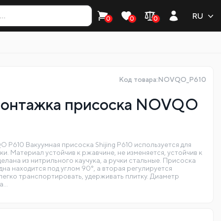
RU
0
0
0
Код товара:NOVQO_P610
монтажка присоска NOVQO
 P610 Вакуумная присоска Shijing P610 используется для
ки. Материал устойчив к ржавчине, не изменяется, устойчив к
лана из нитрильного каучука, а ручки стальные. Присоска
дна находится под углом 90°, а вторая регулируется
легко транспортировать, удерживать плитку. Диаметр
ка…