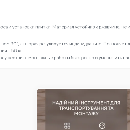
носа и установки плитки. Материал устойчив к ржавчине, не
глом 90°, а вторая регулируется индивидуально. Позволяет 
ия – 50 кг.
о осуществить монтажные работы быстро, но и уменьшить наг