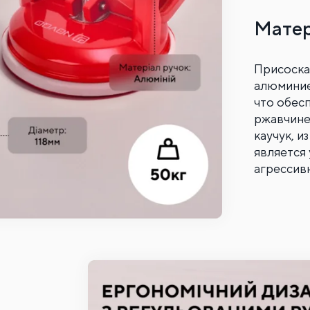
Матер
Присоска
алюминие
что обес
ржавчине
каучук, и
является
агрессив