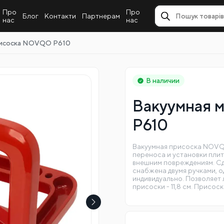
Про
Про
Блог
Контакти
Партнерам
нас
нас
рисоска NOVQO P610
В наличии
Вакуумная 
P610
Вакуумная присоска NOVQO
переноса и установки плит
внешним повреждениям. Сде
снабжена двумя ручками, о
индивидуально. Позволяет 
присоски - 11,8 см. Присос