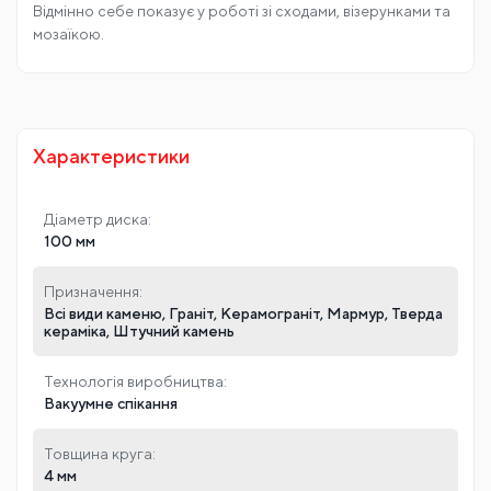
исоких обертах, забезпечуючи відмінний результат за кор
откі терміни,
• великий ресурс, який робить інструмент ідеальним для в
иконання великих замовлень,
• універсальність використання, оскільки диск має станда
ртне посадкове гніздо, що дозволяє встановлювати його у
більшість сучасних УШМ.
Відмінно себе показує у роботі зі сходами, візерунками та
мозаїкою.
Характеристики
Діаметр диска:
100 мм
Призначення:
Всі види каменю, Граніт, Керамограніт, Мармур, Тверда