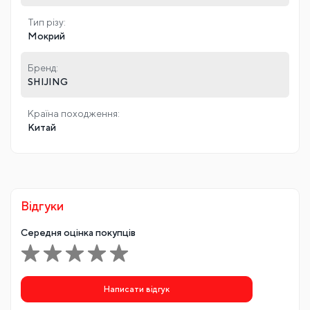
кераміка, Штучний камень
Технологія виробництва:
Вакуумне спікання
Товщина круга:
4 мм
Тип різу:
Мокрий
Бренд:
SHIJING
Країна походження:
Китай