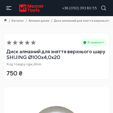
UA
+38 (050) 393 80 55
Каталог
Алмазні диски
Диск алмазний для зняття верхнього 
В наявності
Диск алмазний для зняття верхнього шару
SHIJING Ø100х4,0х20
Код товару:sgw_4mm
750
₴