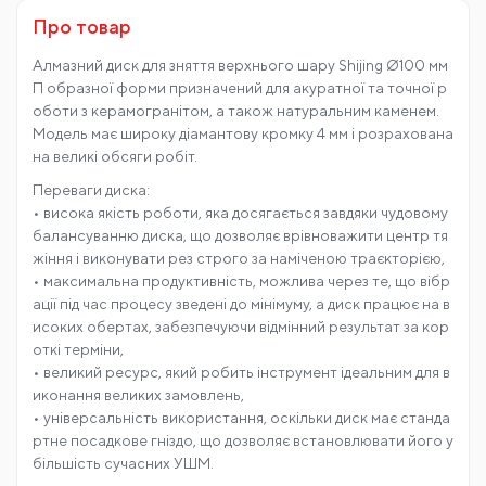
Ви маєте право повернути товар, придбаний у
нашому магазині, протягом 14 днів, якщо він вам не
підійшов або з інших причин.
Деталі
Про товар
Алмазний диск для зняття верхнього шару Shijing Ø100 мм
П образної форми призначений для акуратної та точної р
оботи з керамогранітом, а також натуральним каменем.
Модель має широку діамантову кромку 4 мм і розрахована
на великі обсяги робіт.
Переваги диска:
• висока якість роботи, яка досягається завдяки чудовому
балансуванню диска, що дозволяє врівноважити центр тя
жіння і виконувати рез строго за наміченою траєкторією,
• максимальна продуктивність, можлива через те, що вібр
ації під час процесу зведені до мінімуму, а диск працює на в