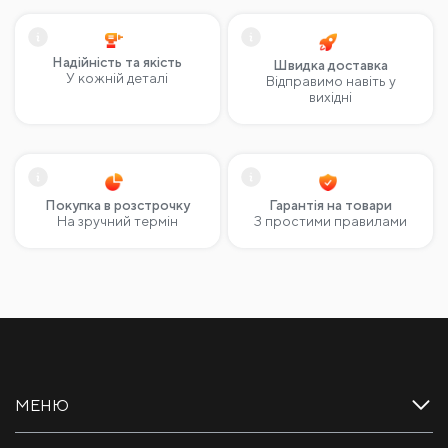
видаленн
0.5мм лезо
клею, ма
180
₴
2840
150
₴
144
₴
1990
Надійність та якість
Швидка доставка
У кожній деталі
Відправимо навіть у
вихідні
Покупка в розстрочку
Гарантія на товари
На зручний термін
З простими правилами