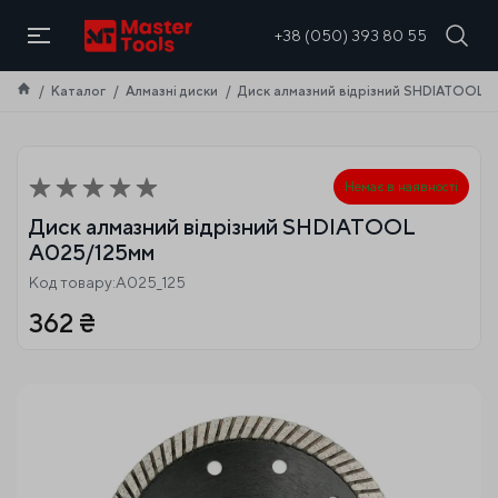
UA
+38 (050) 393 80 55
Каталог
Алмазні диски
Диск алмазний відрізний SHDIATOOL 
Немає в наявності
Диск алмазний відрізний SHDIATOOL
A025/125мм
Код товару:А025_125
362
₴