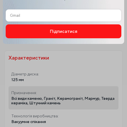
та швидке різання.
Леза виготовлені із міцногї сталі, здатного витримув
ати вимоги сухого та швидкого різання. Максимальн
а безпечна робоча швидкість становить 13300 об/х
в.
Підписатися
Alternative:
Характеристики
Діаметр диска:
125 мм
Призначення:
Всі види каменю, Граніт, Керамограніт, Мармур, Тверда
кераміка, Штучний камень
Технологія виробництва:
Вакуумне спікання