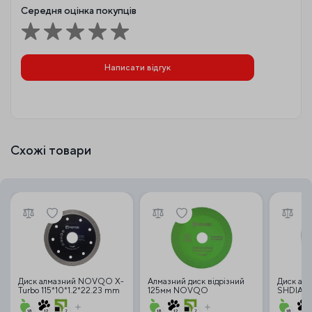
Середня оцінка покупців
Написати відгук
Схожі товари
Диск алмазний NOVQO X-
Алмазний диск відрізний
Диск алм
Turbo 115*10*1.2*22.23 mm
125мм NOVQO
SHDIAT
(125*15*22,23) для скла,
кераміки і плитки