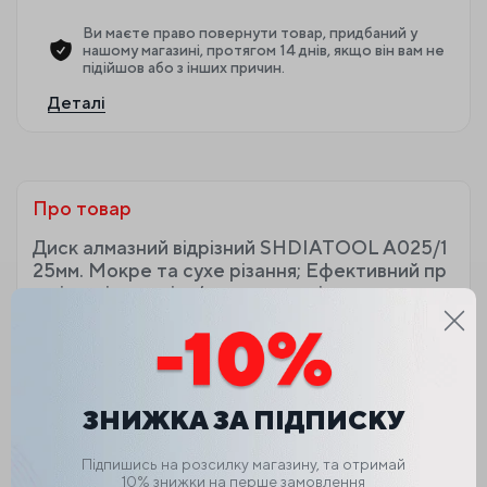
Ви маєте право повернути товар, придбаний у
нашому магазині, протягом 14 днів, якщо він вам не
підійшов або з інших причин.
Деталі
Про товар
Диск алмазний відрізний SHDIATOOL A025/1
25мм. Мокре та сухе різання; Ефективний пр
и різанні кераміки/плитки, граніту та твердих
матеріалів.
Діаметр 115 мм (4,5 дюйма), висота сегмента 10 мм, т
овщина сегментів 1,5-1,6 мм, діаметр отвору 22,23 мм
(7/8 дюйма)
ЗНИЖКА ЗА ПІДПИСКУ
Надтонка турбо-конструкція забезпечує точне та ч
исте різання. менше пилу, менше вібрації і без сколів
Підпишись на розсилку магазину, та отримай
Конструкція сегментів Turbo Rim забезпечує плавне
10% знижки на перше замовлення