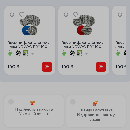
Гнучкі шліфувальні алмазні
Гнучкі шліфувальні алмазні
Гнучкі ш
диски NOVQO DRY 100
диски NOVQO DRY 100
диски 
mm #50 для сухої
mm #400 для сухої
mm #200
поліровки
поліровки
поліровк
160
₴
160
₴
160
₴
Надійність та якість
Швидка доставка
У кожній деталі
Відправимо навіть у
вихідні