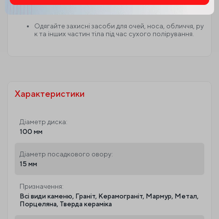
фувальних машинах чи іншому формувальному обл
Alternative:
аднанні.
Одягайте захисні засоби для очей, носа, обличчя, ру
к та інших частин тіла під час сухого полірування.
Характеристики
Діаметр диска:
100 мм
Діаметр посадкового овору:
15 мм
Призначення:
Всі види каменю, Граніт, Керамограніт, Мармур, Метал,
Порцеляна, Тверда кераміка