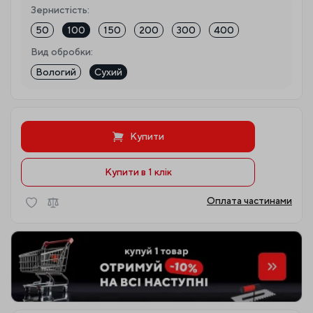
Зернистість:
50
100
150
200
300
400
Вид обробки:
Вологий
Сухий
Купити
Купити в 1 клiк
Оплата частинами