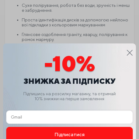
Сухе полірування, робота без води, зручність і менш
е забруднення.
Проста ідентифікація дисків за допомогою нейлоно
вої підкладки з кольоровим маркуванням
Глянсове оздоблення граніту, кварцу, полірування к
ромок мармуру.
Гнучкий, підходить для полірування різної форми.
Колодки із нейлоновою підкладкою для швидкої замі
ни диска.
Найкраще співвідношення ціни та якості, дуже конку
рентоспроможний
ЗНИЖКА ЗА ПІДПИСКУ
Повідомлення
Підпишись на розсилку магазину, та отримай
10% знижки на перше замовлення
Максимальна частота обертання полірувальних ди
сків становить 4000, частота обертання, що реком
ендується — 2500.
Необхідно використовувати з полірувальним облад
нанням.
Підписатися
НЕ ВИКОРИСТОВУЙТЕ їх на високошвидкісних шлі