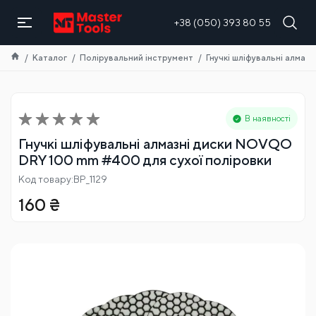
UA
+38 (050) 393 80 55
Каталог
Полірувальний інструмент
Гнучкі шліфувальні алма
В наявності
Гнучкі шліфувальні алмазні диски NOVQO
DRY 100 mm #400 для сухої поліровки
Код товару:BP_1129
160
₴