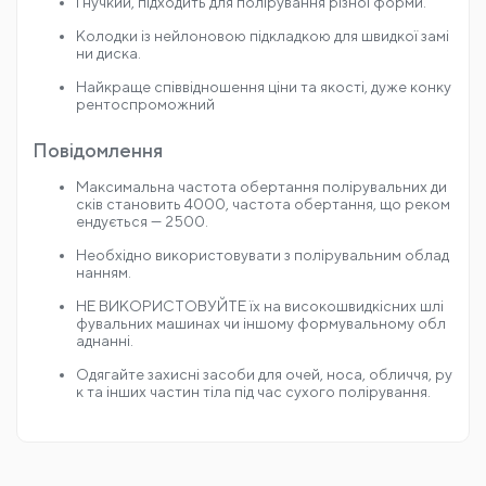
Сухе полірування, робота без води, зручність і менш
е забруднення.
Проста ідентифікація дисків за допомогою нейлоно
вої підкладки з кольоровим маркуванням
Глянсове оздоблення граніту, кварцу, полірування к
ромок мармуру.
Гнучкий, підходить для полірування різної форми.
Колодки із нейлоновою підкладкою для швидкої замі
ни диска.
Найкраще співвідношення ціни та якості, дуже конку
рентоспроможний
Повідомлення
Максимальна частота обертання полірувальних ди
сків становить 4000, частота обертання, що реком
ендується — 2500.
Необхідно використовувати з полірувальним облад
нанням.
НЕ ВИКОРИСТОВУЙТЕ їх на високошвидкісних шлі