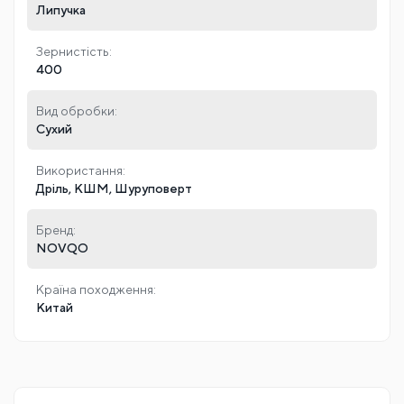
Робоча швидкість:
2500-4000 об/хв
Товщина круга:
5 мм
Тип кріплення:
Липучка
Зернистість:
400
Вид обробки:
Сухий
Використання:
Дріль, КШМ, Шуруповерт
Бренд:
NOVQO