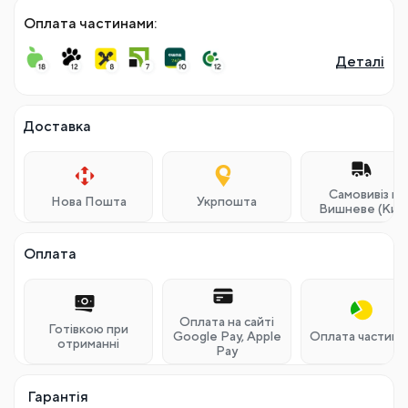
Оплата частинами:
Деталі
Потрібна консультація?
Залишайте заявку, і наш менеджер звʼяжеться з вам щоб
проконсультувати та дати відповіді на запитання
Консультація
Доставка
Самовивіз м.
Нова Пошта
Укрпошта
Вишневе (Київ
Оплата