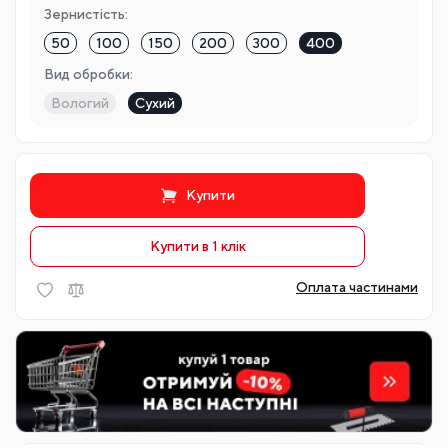
Зернистість:
50
100
150
200
300
400
Вид обробки:
Вологий
Сухий
Купити
Купити в 1 клiк
Оплата частинами