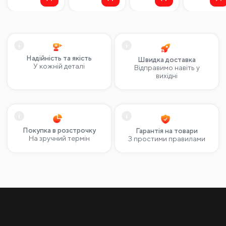
Алмазный диск NOVQO
Алмазний диск NOVQO
Алмазна
Ceramic 125*1.8*22.23мм
Ceramic 125*25*22.23мм
Pulsar 
под рез 45 градусов
під різ 45 градусів
сухого с
480
₴
480
₴
212
₴
Надійність та якість
Швидка доставка
У кожній деталі
Відправимо навіть у
вихідні
Покупка в розстрочку
Гарантія на товари
На зручний термін
З простими правилами