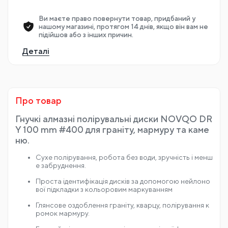
Оплата на сайті
Готівкою при
Google Pay, Apple
Оплата частина
отриманні
Pay
Гарантія
Ви маєте право повернути товар, придбаний у
нашому магазині, протягом 14 днів, якщо він вам не
підійшов або з інших причин.
Деталі
Про товар
Гнучкі алмазні полірувальні диски NOVQO DR
Y 100 mm #400 для граніту, мармуру та каме
ню.