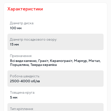
фувальних машинах чи іншому формувальному обл
аднанні.
Одягайте захисні засоби для очей, носа, обличчя, ру
к та інших частин тіла під час сухого полірування.
Характеристики
Діаметр диска:
100 мм
Діаметр посадкового овору:
15 мм
Призначення:
Всі види каменю, Граніт, Керамограніт, Мармур, Метал,
Порцеляна, Тверда кераміка