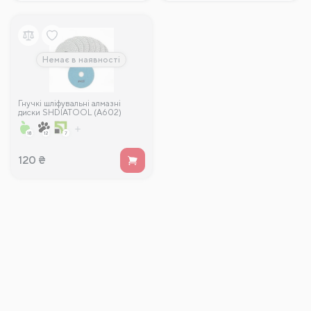
Немає в наявності
Гнучкі шліфувальні алмазні
диски SHDIATOOL (А602)
№400 для вологої поліровки
120
₴